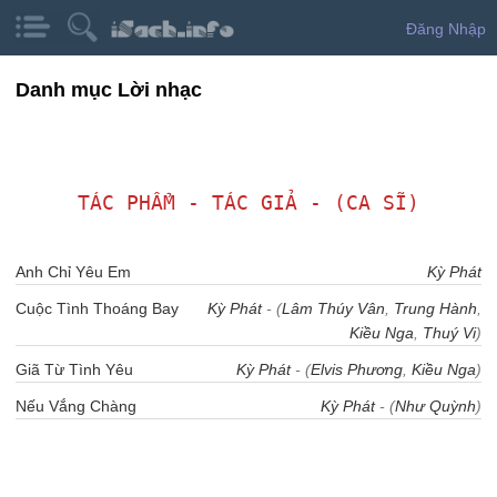
Đăng Nhập
Danh mục Lời nhạc
TÁC PHẨM - TÁC GIẢ - (CA SĨ)
Anh Chỉ Yêu Em
Kỳ Phát
Cuộc Tình Thoáng Bay
Kỳ Phát
- (
Lâm Thúy Vân
,
Trung Hành
,
Kiều Nga
,
Thuý Vi
)
Giã Từ Tình Yêu
Kỳ Phát
- (
Elvis Phương
,
Kiều Nga
)
Nếu Vắng Chàng
Kỳ Phát
- (
Như Quỳnh
)