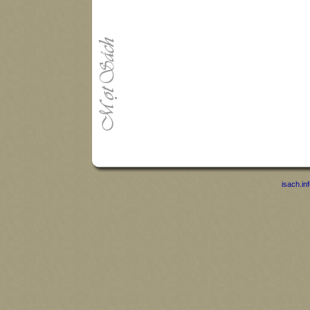
isach.in