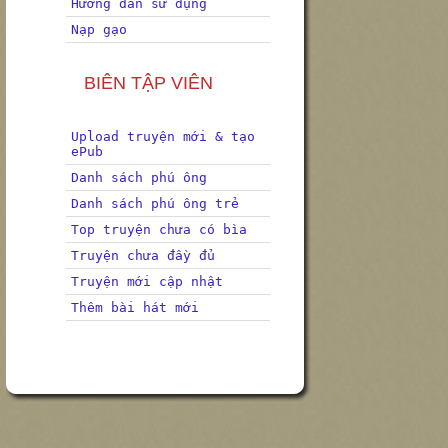
Hướng dẫn sử dụng
Nạp gạo
BIÊN TẬP VIÊN
Upload truyện mới & tạo
ePub
Danh sách phú ông
Danh sách phú ông trẻ
Top truyện chưa có bìa
Truyện chưa đầy đủ
Truyện mới cập nhật
Thêm bài hát mới