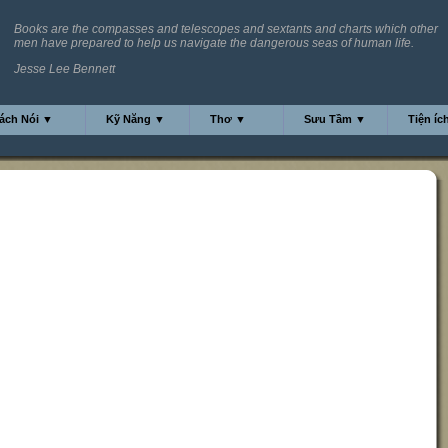
Books are the compasses and telescopes and sextants and charts which other
men have prepared to help us navigate the dangerous seas of human life.
Jesse Lee Bennett
ách Nói ▼
Kỹ Năng ▼
Thơ ▼
Sưu Tầm ▼
Tiện íc