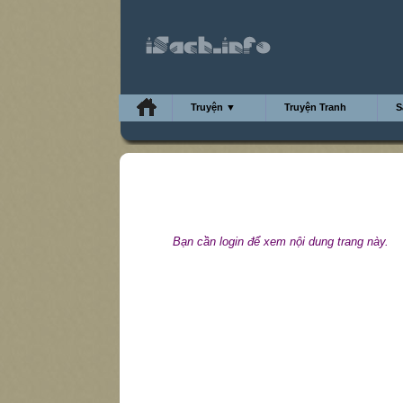
Truyện ▼
Truyện Tranh
S
Bạn cần login để xem nội dung trang này.