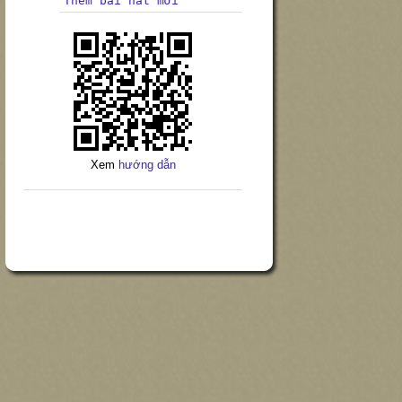
Thêm bài hát mới
Xem
hướng dẫn