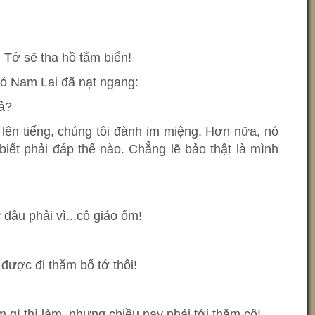
 Tớ sẽ tha hồ tắm biển!
hỏ Nam Lai đã nạt ngang:
hả?
lên tiếng, chúng tôi đành im miệng. Hơn nữa, nó
biết phải đáp thế nào. Chẳng lẽ bảo thật là mình
ứ đâu phải vì...cô giáo ốm!
 được đi thăm bố tớ thôi!
m gì thì làm, nhưng chiều nay phải tới thăm cô!