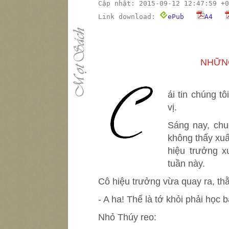
Cập nhật: 2015-09-12 12:47:59 +0
Link download:
ePub
A4
NHỮN
C
ái tin chúng t
vị.
Sáng nay, chu
không thấy xuấ
hiệu trưởng x
tuần này.
Cô hiệu trưởng vừa quay ra, th
- A ha! Thế là tớ khỏi phải học b
Nhỏ Thúy reo: