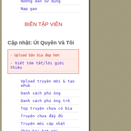
Hướng dẫn sử dụng
Nạp gạo
BIÊN TẬP VIÊN
Cập nhật: Út Quyên Và Tôi
- Upload bản bìa đẹp hơn
- Viết tóm tắt/lời giới
thiệu
Upload truyện mới & tạo
ePub
Danh sách phú ông
Danh sách phú ông trẻ
Top truyện chưa có bìa
Truyện chưa đầy đủ
Truyện mới cập nhật