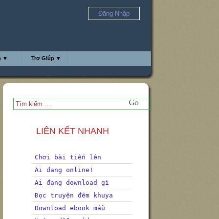
Đăng Nhập
h ▼
Trợ Giúp ▼
LIÊN KẾT NHANH
Chơi bài tiến lên
Ai đang online!
Ai đang download gì
Đọc truyện đêm khuya
Download ebook mẫu