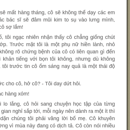
 sẽ mất hàng tháng, cô sẽ không thể dạy các em
ác bác sĩ sẽ đâm mũi kim to sụ vào lưng mình,
cô sợ lắm!
ổ, tôi ngạc nhiên nhận thấy cô chẳng giống chút
lớp. Trước mặt tôi là một phụ nữ hiền lành, nhỏ
không rõ chứng bệnh của cô có liên quan gì đến
i khản tiếng với bọn tôi không, nhưng dù không
tôi trước tin cô ốm sáng nay quả là một thái độ
c cho cô, hở cô? - Tôi day dứt hỏi.
ác hàng xóm!
 lo lắng, cô hỏi sang chuyện học tập của từng
gian nghỉ sắp tới, mỗi ngày nên dành ra một ít thì
 dặn chúng tôi phải vâng lời bố mẹ. Cô khuyên
ng vì mùa này đang có dịch tả. Cô còn nói nhiều