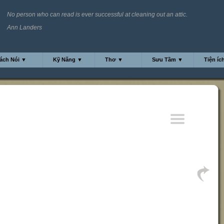
No person who can read is ever successful at cleaning out an attic.
Ann Landers
ách Nói ▼
Kỹ Năng ▼
Thơ ▼
Sưu Tầm ▼
Tiện íc