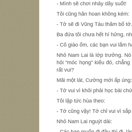
- Mình sẽ chơi nhảy dây suốt!
Tôi cũng hân hoan không kém:
- Tớ sẽ đi Vũng Tàu thăm bố tớ.
Ba đứa tôi chưa hết hí hửng, n
- Cô giáo ốm, các bạn vui lắm 
Nhỏ Nam Lai là lớp trưởng. Nó 
hỏi "móc họng" kiểu đó, chẳng 
rất vui?
Mãi một lát, Cường mới ấp úng:
- Tớ vui vì khỏi phải học bài ch
Tôi lập tức hùa theo:
- Tớ cũng vậy! Tớ chỉ vui vì sắp
Nhỏ Nam Lai nguýt dài:
- Các bạn muốn đi đâu thì đi, là