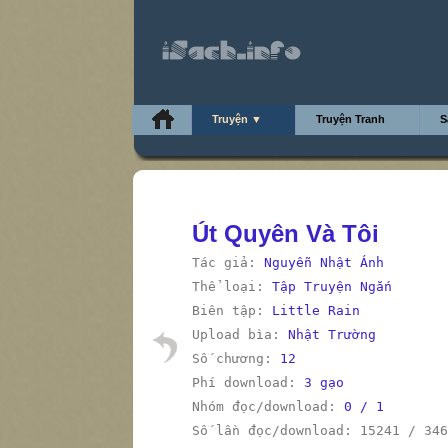
Truyện ▼
Truyện Tranh
S
Út Quyên Và Tôi
Tác giả:
Nguyễn Nhật Ánh
Thể loại:
Tập Truyện Ngắn
Biên tập:
Little Rain
Upload bìa:
Nhật Trường
Số chương:
12
Phí download:
3 gạo
Nhóm đọc/download:
0 / 1
Số lần đọc/download: 15241 / 346