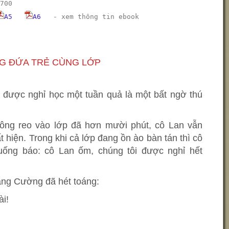
700
A5
A6
-
xem thông tin ebook
G ĐỨA TRẺ CÙNG LỚP
ôi được nghỉ học một tuần quả là một bất ngờ thú
ông reo vào lớp đã hơn mười phút, cô Lan vẫn
t hiện. Trong khi cả lớp đang ồn ào bàn tán thì cô
uống báo: cô Lan ốm, chúng tôi được nghỉ hết
ằng Cường đã hét toáng:
ài!