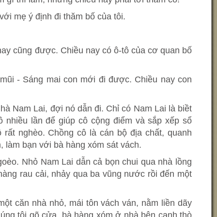
với mẹ ý định đi thăm bố của tôi.
nay cũng được. Chiều nay có ô-tô của cơ quan bố
t mũi - Sáng mai con mới đi được. Chiều nay con
hà Nam Lai, đợi nó dẫn đi. Chỉ có Nam Lai là biềt
ô nhiều lần để giúp cô cộng điểm và sắp xếp sổ
rất nghèo. Chồng cô là cán bộ địa chất, quanh
, làm bạn với bà hàng xóm sát vách.
oèo. Nhỏ Nam Lai dẫn cả bọn chui qua nhà lồng
hàng rau cải, nhảy qua ba vũng nước rồi đến một
một căn nhà nhỏ, mái tôn vách ván, nằm liền dãy
húng tôi gõ cửa, bà hàng xóm ở nhà bên cạnh thò