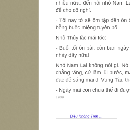
nhiều nữa, đến nỗi nhỏ Nam La
để cho cô nghỉ.
- Tối nay tớ sẽ ôm tập đến ôn
bỗng buộc miệng tuyên bố.
Nhỏ Thúy lắc mái tóc:
- Buổi tối ôn bài, còn ban ngày
nhảy dây nữa!
Nhỏ Nam Lai không nói gì. Nó ch
chẳng rằng, cứ lầm lũi bước, mã
đạc để sáng mai đi Vũng Tàu th
- Ngày mai con chưa thể đi đượ
1989
Điều Không Tính ...