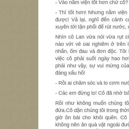
- Vào nằm viện tốt hơn chứ cô?
- Thì tốt hơn! Nhưng nằm viện
được! Vả lại, nghĩ đến cảnh c
xuyên tới tận phổi để rút nước, 
Nhìn cô Lan vừa nói vừa rụt c
nào với vẻ oai nghiêm ở trên 
nhắn, ốm đau và đơn độc. Tôi 
việc cô phải suốt ngày hao hơ
phải như vậy, sự vui mừng của 
đáng xấu hổ!
- Rồi ai chăm sóc và lo cơm nướ
- Các em đừng lo! Cô đã nhờ b
Rồi như không muốn chúng tôi
đứa.Cô dặn chúng tôi trong thời 
giờ ôn bài cho khỏi quên. Cô
không nên ăn quà vặt ngoài đườ