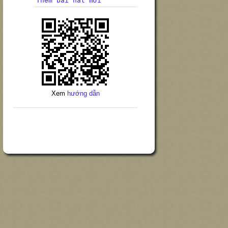
Thêm bài hát mới
Xem
hướng dẫn