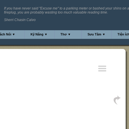
If you have never said "Excuse me" to a parking meter or bashed your shins on 
fireplug, you are probably wasting too much valuable reading time.
Sherri Chasin Calvo
ách Nói ▼
Kỹ Năng ▼
Thơ ▼
Sưu Tầm ▼
Tiện íc