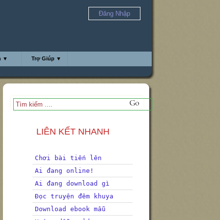
Đăng Nhập
a
h ▼
Trợ Giúp ▼
LIÊN KẾT NHANH
Chơi bài tiến lên
Ai đang online!
Ai đang download gì
Đọc truyện đêm khuya
Download ebook mẫu