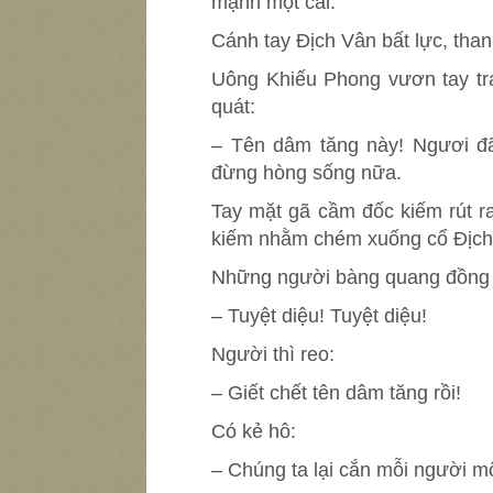
mạnh một cái.
Cánh tay Địch Vân bất lực, than
Uông Khiếu Phong vươn tay trá
quát:
– Tên dâm tăng này! Ngươi đ
đừng hòng sống nữa.
Tay mặt gã cầm đốc kiếm rút ra
kiếm nhằm chém xuống cổ Địch
Những người bàng quang đồng 
– Tuyệt diệu! Tuyệt diệu!
Người thì reo:
– Giết chết tên dâm tăng rồi!
Có kẻ hô:
– Chúng ta lại cắn mỗi người m