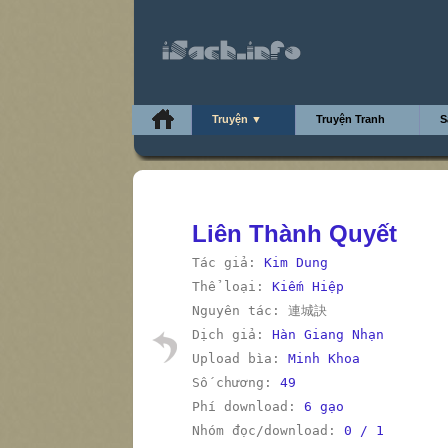
Truyện ▼
Truyện Tranh
S
Liên Thành Quyết
Tác giả:
Kim Dung
Thể loại:
Kiếm Hiệp
Nguyên tác: 連城訣
Dịch giả:
Hàn Giang Nhạn
Upload bìa:
Minh Khoa
Số chương:
49
Phí download:
6 gạo
Nhóm đọc/download:
0 / 1