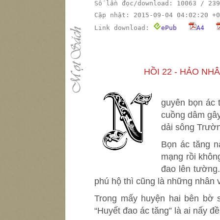
Số lần đọc/download: 10063 / 239
Cập nhật: 2015-09-04 04:02:20 +0
Link download:
ePub
A4
HỒI 22 - HẢO NH
N
guyên bọn ác 
cuồng dâm gây 
dải sông Trườ
Bọn ác tăng n
mạng rồi không
đao lên tường
phú hộ thì cũng là những nhân v
Trong mấy huyện hai bên bờ 
“Huyết đao ác tăng” là ai nấy đề