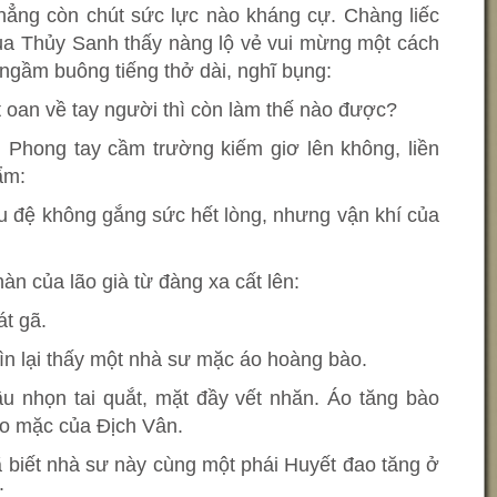
chẳng còn chút sức lực nào kháng cự. Chàng liếc
a Thủy Sanh thấy nàng lộ vẻ vui mừng một cách
ngầm buông tiếng thở dài, nghĩ bụng:
t oan về tay người thì còn làm thế nào được?
 Phong tay cầm trường kiếm giơ lên không, liền
ẩm:
ểu đệ không gắng sức hết lòng, nhưng vận khí của
n của lão già từ đàng xa cất lên:
át gã.
n lại thấy một nhà sư mặc áo hoàng bào.
ầu nhọn tai quắt, mặt đầy vết nhăn. Áo tăng bào
áo mặc của Địch Vân.
 biết nhà sư này cùng một phái Huyết đao tăng ở
: