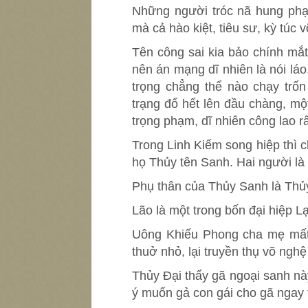
Những người tróc nã hung phạ
mà cả hào kiệt, tiêu sư, kỳ túc
Tên công sai kia bảo chính mắ
nên án mạng dĩ nhiên là nói lá
trọng chẳng thể nào chạy trốn
trạng đổ hết lên đầu chàng, một
trọng phạm, dĩ nhiên công lao rấ
Trong Linh Kiếm song hiệp thì 
họ Thủy tên Sanh. Hai người là
Phụ thân của Thủy Sanh là Thủy
Lão là một trong bốn đại hiệp 
Uông Khiếu Phong cha mẹ mất
thuở nhỏ, lại truyền thụ võ nghệ
Thủy Đại thấy gã ngoại sanh nà
ý muốn gả con gái cho gã ngay 