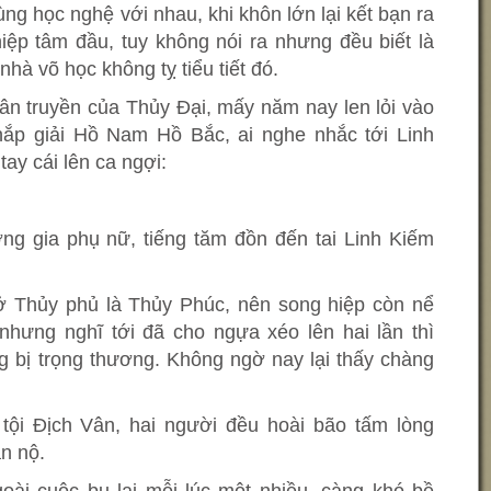
ng học nghệ với nhau, khi khôn lớn lại kết bạn ra
iệp tâm đầu, tuy không nói ra nhưng đều biết là
hà võ học không tỵ tiểu tiết đó.
n truyền của Thủy Đại, mấy năm nay len lỏi vào
hắp giải Hồ Nam Hồ Bắc, ai nghe nhắc tới Linh
ay cái lên ca ngợi:
ơng gia phụ nữ, tiếng tăm đồn đến tai Linh Kiếm
ở Thủy phủ là Thủy Phúc, nên song hiệp còn nể
nhưng nghĩ tới đã cho ngựa xéo lên hai lần thì
g bị trọng thương. Không ngờ nay lại thấy chàng
 tội Địch Vân, hai người đều hoài bão tấm lòng
n nộ.