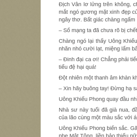
Địch Vân lơ lửng trên không, 
mắt ngó gương mặt xinh đẹp củ
ngây thơ. Bất giác chàng ngấm 
– Số mạng ta đã chưa rõ bị chế
Chàng ngó lại thấy Uông Khiếu
nhăn nhó cười lạt, miệng lẩm b
– Đinh đại ca ơi! Chẳng phải ti
tiểu đệ hại quá!
Đột nhiên một thanh âm khàn khà
– Xin hãy buông tay! Đừng hạ s
Uông Khiếu Phong quay đầu nhì
Nhà sư này tuổi đã già nua, đ
của lão cùng một màu sắc với 
Uông Khiếu Phong biến sắc. Gã
phe Mật Tông, liền bảo thiếu nữ