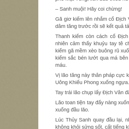
– Sanh muội! Hãy coi chừng!
Gã giơ kiếm lên nhắm cổ Địch 
dâm tăng trước rồi sẽ kết quả 
Thanh kiếm còn cách cổ Địch
nhiên cảm thấy khuỷu tay tê c
kiếm gã mềm xèo buông rũ xuống
kiếm sắc bén lướt qua má bên 
máu.
Vị lão tăng này thân pháp cực k
Uông Khiếu Phong xuống ngựa
Tay trái lão chụp lấy Địch Vân 
Lão toan tiện tay đẩy nàng xu
xuống đầu lão.
Lúc Thủy Sanh quay đầu lại, n
không khỏi sửng sốt, cất tiếng 