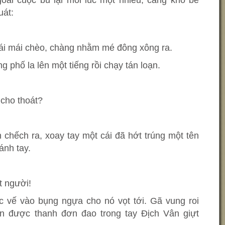
ài cuộc bu lại mỗi lúc một nhiều, càng khó bề
uát:
cái mái chèo, chàng nhằm mé đông xông ra.
phố la lên một tiếng rồi chạy tán loạn.
cho thoát?
chếch ra, xoay tay một cái đã hớt trúng một tên
ánh tay.
t người!
 vế vào bụng ngựa cho nó vọt tới. Gã vung roi
n được thanh đơn đao trong tay Địch Vân giựt