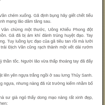
Vân chém xuống. Gã định bụng hãy giết chết tiểu
tánh mạng lão dâm tăng sau.
 Vân chừng một thước, Uông Khiếu Phong đột
hồn. Gã đã bị ám khí đánh trúng huyệt đạo. Tay
. Tuy luồng lực đạo của gã tiêu tan rồi mà lưỡi
trái Địch Vân cũng rạch thành một vết dài rướm
ỳ thần tốc. Người lão vừa thấp thoáng tay đã đẩy
.
đặt lên yên ngựa trắng ngồi ở sau lưng Thủy Sanh.
ống ngựa, nhưng nàng đã rút trường kiếm nhằm bổ
hà sư già ngó thấy dong mạo nàng rất xinh đẹp,
khen: