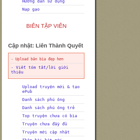
Hướng dẫn sử dụng
Nạp gạo
BIÊN TẬP VIÊN
Cập nhật: Liên Thành Quyết
- Upload bản bìa đẹp hơn
- Viết tóm tắt/lời giới
thiệu
Upload truyện mới & tạo
ePub
Danh sách phú ông
Danh sách phú ông trẻ
Top truyện chưa có bìa
Truyện chưa đầy đủ
Truyện mới cập nhật