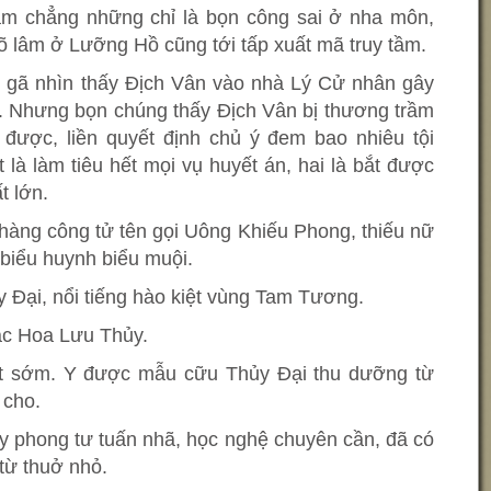
m chẳng những chỉ là bọn công sai ở nha môn,
 võ lâm ở Lưỡng Hồ cũng tới tấp xuất mã truy tầm.
t gã nhìn thấy Địch Vân vào nhà Lý Cử nhân gây
o. Nhưng bọn chúng thấy Địch Vân bị thương trầm
 được, liền quyết định chủ ý đem bao nhiêu tội
 là làm tiêu hết mọi vụ huyết án, hai là bắt được
t lớn.
chàng công tử tên gọi Uông Khiếu Phong, thiếu nữ
 biểu huynh biểu muội.
 Đại, nổi tiếng hào kiệt vùng Tam Tương.
Lạc Hoa Lưu Thủy.
 sớm. Y được mẫu cữu Thủy Đại thu dưỡng từ
 cho.
y phong tư tuấn nhã, học nghệ chuyên cần, đã có
từ thuở nhỏ.