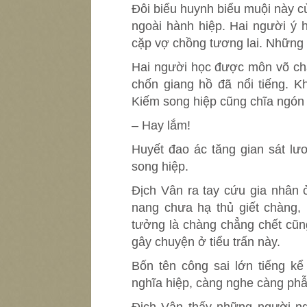
Đôi biểu huynh biểu muội này cù
ngoài hành hiệp. Hai người ý h
cặp vợ chồng tương lai. Những n
Hai người học được môn võ châ
chốn giang hồ đã nổi tiếng. K
Kiếm song hiệp cũng chĩa ngón t
– Hay lắm!
Huyết đao ác tăng gian sát lư
song hiệp.
Địch Vân ra tay cứu gia nhân 
nang chưa hạ thủ giết chàng, 
tưởng là chàng chẳng chết cũn
gây chuyện ở tiểu trấn này.
Bốn tên công sai lớn tiếng kể
nghĩa hiệp, càng nghe càng phẫ