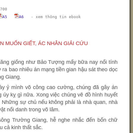
700
A5
A6
-
xem thông tin ebook
ÂN MUỐN GIẾT, ÁC NHÂN GIẢI CỨU
tăng giống như Bảo Tượng mấy bữa nay nổi tính
ra bao nhiêu án mạng tiền gian hậu sát theo dọc
ng Giang.
ày ỷ mình võ công cao cường, chúng đã gây án
 úy kỵ gì nữa. Xong việc chúng vẽ đồ hình huyết
. Những sự chủ nếu không phải là nhà quan, nhà
ật nổi danh trong võ lâm.
sông Trường Giang, hễ nghe nhắc đến bốn chữ
u cả kinh thất sắc.