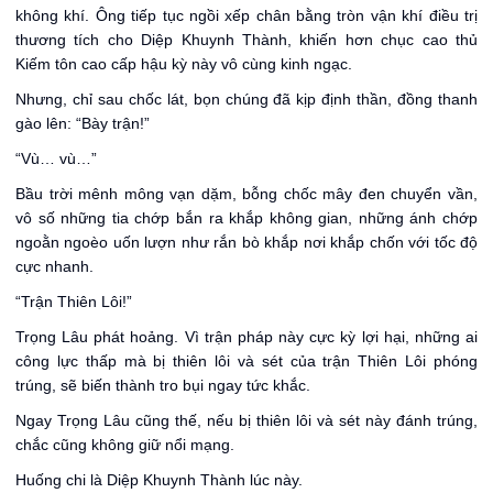
không khí. Ông tiếp tục ngồi xếp chân bằng tròn vận khí điều trị
thương tích cho Diệp Khuynh Thành, khiến hơn chục cao thủ
Kiếm tôn cao cấp hậu kỳ này vô cùng kinh ngạc.
Nhưng, chỉ sau chốc lát, bọn chúng đã kịp định thần, đồng thanh
gào lên: “Bày trận!”
“Vù… vù…”
Bầu trời mênh mông vạn dặm, bỗng chốc mây đen chuyển vần,
vô số những tia chớp bắn ra khắp không gian, những ánh chớp
ngoằn ngoèo uốn lượn như rắn bò khắp nơi khắp chốn với tốc độ
cực nhanh.
“Trận Thiên Lôi!”
Trọng Lâu phát hoảng. Vì trận pháp này cực kỳ lợi hại, những ai
công lực thấp mà bị thiên lôi và sét của trận Thiên Lôi phóng
trúng, sẽ biến thành tro bụi ngay tức khắc.
Ngay Trọng Lâu cũng thế, nếu bị thiên lôi và sét này đánh trúng,
chắc cũng không giữ nổi mạng.
Huống chi là Diệp Khuynh Thành lúc này.