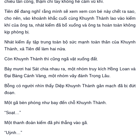
chiêu tấn công, thậm chí tay không hề cầm vũ khí.
Tiên đế đang nghĩ rằng mình sẽ xem xem con bé này chết ra sao,
cho nên, vào khoảnh khắc cuối cùng Khuynh Thành lao vào kiếm
khí của ông ta, nhát kiếm đã bổ xuống và ông ta hoàn toàn không
kịp phòng bị.
Nhát kiếm ấy tập trung toàn bộ sức mạnh toàn thân của Khuynh
Thành, xả Tiên đế làm hai nửa.
Còn Khuynh Thành thì cũng ngã vật xuống đất.
Bảy mươi hai Sát chia nhau ra, một nhóm truy kích Hồng Loan và
Đại Bàng Cánh Vàng, một nhóm vây đánh Trọng Lâu.
Bỗng có người nhìn thấy Diệp Khuynh Thành gân mạch đã bị đứt
đoạn.
Một gã bèn phóng như bay đến chỗ Khuynh Thành.
“Soạt…”
Một thanh đoản kiếm đã phi thẳng vào gã.
“Uỳnh…”