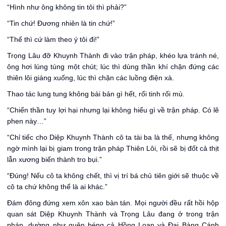
“Hình như ông không tin tôi thì phải?”
“Tin chứ! Đương nhiên là tin chứ!”
“Thế thì cứ làm theo ý tôi đi!”
Trọng Lâu đỡ Khuynh Thành đi vào trận pháp, khéo lựa tránh né,
ông hơi lúng túng một chút; lúc thì dùng thần khí chặn đứng các
thiên lôi giáng xuống, lúc thì chặn các luồng điện xà.
Thao tác lung tung không bài bản gì hết, rối tinh rối mù.
“Chiến thần tuy lợi hại nhưng lại không hiểu gì về trận pháp. Có lẽ
phen này…”
“Chỉ tiếc cho Diệp Khuynh Thành cô ta tài ba là thế, nhưng không
ngờ mình lại bị giam trong trận pháp Thiên Lôi, rồi sẽ bị đốt cả thịt
lẫn xương biến thành tro bụi.”
“Đúng! Nếu cô ta không chết, thì vị trí bá chủ tiên giới sẽ thuộc về
cô ta chứ không thể là ai khác.”
Đám đông đứng xem xôn xao bàn tán. Mọi người đều rất hồi hộp
quan sát Diệp Khuynh Thành và Trọng Lâu đang ở trong trận
pháp, dường như quên béng cả Hồng Loan và Đại Bàng Cánh