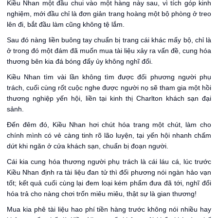
Kiều Nhan một đầu chui vào một hàng này sau, vì tích góp kinh
nghiệm, mới đầu chỉ là đơn giản trang hoàng một bộ phòng ở treo
lên đi, bắt đầu làm cũng không tệ lắm.
Sau đó nàng liền buông tay chuẩn bị trang cái khác mấy bộ, chỉ là
ở trong đó một đám đã muốn mua tài liệu xảy ra vấn đề, cung hóa
thương bên kia đá bóng đẩy ủy không nghĩ đổi.
Kiều Nhan tìm vài lần không tìm được đối phương người phụ
trách, cuối cùng rốt cuộc nghe được người nọ sẽ tham gia một hồi
thương nghiệp yến hội, liền tại kinh thị Charlton khách sạn đại
sảnh.
Đến đêm đó, Kiều Nhan hơi chút hóa trang một chút, làm cho
chính mình có vẻ càng tinh rõ lão luyện, tại yến hội nhanh chấm
dứt khi ngăn ở cửa khách sạn, chuẩn bị đoạn người.
Cái kia cung hóa thương người phụ trách là cái láu cá, lúc trước
Kiều Nhan định ra tài liệu đan tử thì đối phương nói ngàn hảo vạn
tốt; kết quả cuối cùng lại đem loại kém phẩm đưa đã tới, nghĩ đổi
hóa trả cho nàng chơi trốn miêu miêu, thật sự là gian thương!
Mua kia phê tài liệu hao phí tiền hàng trước không nói nhiều hay