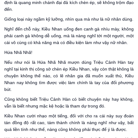
định là quang minh chánh đại đả kích chèn ép, sẽ không trộm đạo
đến.
Giống loại này ngầm kỹ lưỡng, nhìn qua mà như là nữ nhân dùng.
Nghĩ đến chỗ này, Kiều Nhan uống đen canh gà nhíu mày, không
phải canh gà không dễ uống, mà là nàng nghĩ tới một người, một
cái vô cùng có khả năng mà có điều kiện làm như vậy nữ nhân.
Hứa Nhã Nhã!
Nếu như nói là Hứa Nhã Nhã mượn dùng Triệu Cảnh Hàn tay
nghĩ tại kinh thị công sở chèn ép Kiều Nhan, vậy còn thật không là
chuyện không thể nào, có lẽ nhân gia đã muốn xuất thủ, Kiều
Nhan nay không tìm được việc làm chính là tay của đối phương
bút.
Cũng không biết Triệu Cảnh Hàn có biết chuyện này hay không,
vẫn là biết nhưng mặc kệ hoặc là tham dự trong đó.
Kiều Nhan cười nhạo một tiếng, đối với cho ra cái này suy đoán
tán đồng độ rất cao, tám thành chính là nàng nghĩ như vậy, bất
quá liền tính như thế, nàng cũng không phải thực để ý là được.