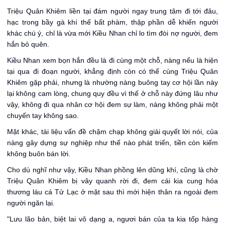
Triệu Quân Khiêm liền tại đám người ngay trung tâm đi tới đâu,
hạc trong bầy gà khí thế bất phàm, thập phần dễ khiến người
khác chú ý, chỉ là vừa mới Kiều Nhan chỉ lo tìm đòi nợ người, đem
hắn bỏ quên.
Kiều Nhan xem bọn hắn đều là đi cùng một chỗ, nàng nếu là hiện
tại qua đi đoạn người, khẳng định còn có thể cùng Triệu Quân
Khiêm gặp phải, nhưng là nhường nàng buông tay cơ hội lần này
lại không cam lòng, chung quy đều vì thế ở chỗ này đứng lâu như
vậy, không đi qua nhân cơ hội đem sự làm, nàng không phải một
chuyến tay không sao.
Mặt khác, tài liệu vấn đề chậm chạp không giải quyết lời nói, của
nàng gây dựng sự nghiệp như thế nào phát triển, tiền còn kiếm
không buôn bán lời.
Cho dù nghĩ như vậy, Kiều Nhan phồng lên dũng khí, cũng là chờ
Triệu Quân Khiêm bị vây quanh rời đi, đem cái kia cung hóa
thương láu cá Tử Lạc ở mặt sau thì mới hiện thân ra ngoài đem
người ngăn lại.
"Lưu lão bản, biệt lai vô dạng a, ngươi bán của ta kia tốp hàng