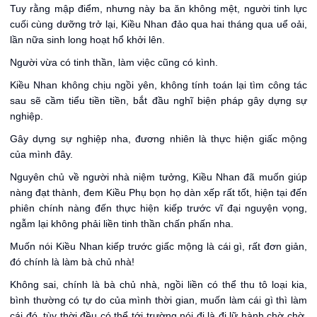
Tuy rằng mập điểm, nhưng này ba ăn không mệt, người tinh lực
cuối cùng dưỡng trở lại, Kiều Nhan đảo qua hai tháng qua uể oải,
lần nữa sinh long hoạt hổ khởi lên.
Người vừa có tinh thần, làm việc cũng có kình.
Kiều Nhan không chịu ngồi yên, không tính toán lại tìm công tác
sau sẽ cầm tiểu tiền tiền, bắt đầu nghĩ biện pháp gây dựng sự
nghiệp.
Gây dựng sự nghiệp nha, đương nhiên là thực hiện giấc mộng
của mình đây.
Nguyên chủ về người nhà niệm tưởng, Kiều Nhan đã muốn giúp
nàng đạt thành, đem Kiều Phụ bọn họ dàn xếp rất tốt, hiện tại đến
phiên chính nàng đến thực hiện kiếp trước vĩ đại nguyện vọng,
ngẫm lại không phải liền tinh thần chấn phấn nha.
Muốn nói Kiều Nhan kiếp trước giấc mộng là cái gì, rất đơn giản,
đó chính là làm bà chủ nhà!
Không sai, chính là bà chủ nhà, ngồi liền có thể thu tô loại kia,
bình thường có tự do của mình thời gian, muốn làm cái gì thì làm
cái đó, tùy thời đều có thể tới trường nói đi là đi lữ hành chờ chờ,