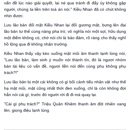
vấn đề lúc nào giải quyết, lại né qua tránh đi đẩy ủy không gặp
người, chúng ta liền trên toà án nói." Kiều Nhan đã có chút không
nhịn được.
Lưu lão bản đối mặt Kiều Nhan lại đổi gương mặt, bưng lên đại
lão bản tư thế cùng nàng pha trò, vô nghĩa nói một sọt, hữu dụng
một điểm không có, chớ nói chi là bảo đảm, rõ ràng cho thấy nghĩ
hồ lộng qua đi không nhận trướng.
Kiều Nhan thấy vậy kéo xuống mặt mũi âm thanh lạnh lùng nói,
"Lưu lão bản, làm sinh ý muốn nói thành tín, đó là ngươi nhóm
bán tài liệu có vấn đề, ngươi liền nói đến cùng phụ không phụ
trách?!"
Lưu lão bản bị một cái không có gì bối cảnh tiểu nhân vật như thế
hạ mặt mũi, mặt cũng nhất thời đen xuống, chỉ là còn không đợi
hắn nói cái gì; trước đó người rời đi đi mà quay lại.
"Cái gì phụ trách?" Triệu Quân Khiêm thanh âm đột nhiên vang
lên, giọng điệu lạnh lùng.