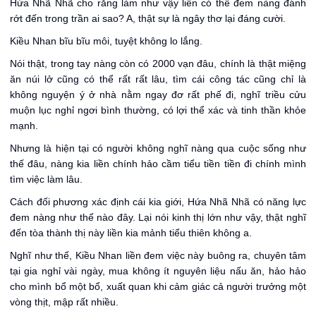
Hứa Nhã Nhã cho rằng làm như vậy liền có thể đem nàng đánh
rớt đến trong trần ai sao? A, thật sự là ngây thơ lại đáng cười.
Kiều Nhan bĩu bĩu môi, tuyệt không lo lắng.
Nói thật, trong tay nàng còn có 2000 vạn đâu, chính là thật miệng
ăn núi lở cũng có thể rất rất lâu, tìm cái công tác cũng chỉ là
không nguyện ý ở nhà nằm ngay đơ rất phế đi, nghĩ triều cửu
muộn lục nghỉ ngơi bình thường, có lợi thể xác và tinh thần khỏe
mạnh.
Nhưng là hiện tại có người không nghĩ nàng qua cuộc sống như
thế đâu, nàng kia liền chính hảo cầm tiểu tiền tiền đi chính mình
tìm việc làm lâu.
Cách đối phương xác định cái kia giới, Hứa Nhã Nhã có năng lực
đem nàng như thế nào đây. Lại nói kinh thị lớn như vậy, thật nghĩ
đến tòa thành thị này liền kia mảnh tiểu thiên không a.
Nghĩ như thế, Kiều Nhan liền đem việc này buông ra, chuyên tâm
tại gia nghỉ vài ngày, mua không ít nguyên liệu nấu ăn, hảo hảo
cho mình bổ một bổ, xuất quan khi cảm giác cả người trưởng một
vòng thịt, mập rất nhiều.