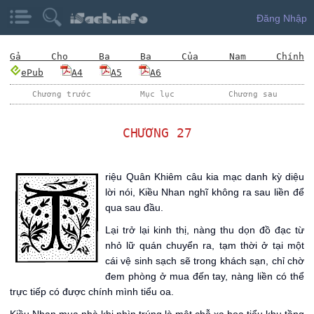
Đăng Nhập
Gả Cho Ba Ba Của Nam Chính
ePub
A4
A5
A6
Chương trước
Mục lục
Chương sau
CHƯƠNG 27
T
riệu Quân Khiêm câu kia mạc danh kỳ diệu
lời nói, Kiều Nhan nghĩ không ra sau liền để
qua sau đầu.
Lại trở lại kinh thị, nàng thu dọn đồ đạc từ
nhỏ lữ quán chuyển ra, tạm thời ở tại một
cái vệ sinh sạch sẽ trong khách sạn, chỉ chờ
đem phòng ở mua đến tay, nàng liền có thể
trực tiếp có được chính mình tiểu oa.