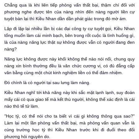
Chẳng qua là khi liên tiếp phỏng vấn thất bại, thậm chí đối với
phương nghe được tên của nàng nhìn đến nàng người liền cự
tuyệt bàn lại thì Kiều Nhan dần dần phát giác trong đó mờ ám.
Lặp đi lặp lại nhiều lần bị các đại công ty cự tuyệt gọi, Kiều Nhan
tổng muốn làm cái minh bạch, bên trong rốt cuộc là tình huống gì,
là của nàng năng lực thật sự không được vẫn có người đang đen
nàng?
Năng lực không được này khối không thể nào nói nổi, chung quy
nàng xin bình thường đều là văn chức cương vị, có đủ đẳng cấp
văn bằng cùng một chút kinh nghiệm liền có thể đảm nhiệm.
Đó chính là có người tại sau lưng làm nàng.
Kiều Nhan nghĩ tới khả năng này khi sắc mặt lạnh lạnh, suy đoán
mấy cái có qua giao tế mà kết thù người, không thể xác định là cái
nào thỏ tể tử làm.
"Học tỷ, có thể nói cho ta biết vì cái gì không thông qua sao?"
Làm lại một lần phỏng vấn thất bại, mà phỏng vấn quan vẫn là
cùng trường học tỷ thì Kiều Nhan trước khi đi đuổi theo đối
phương hỏi nguyên do.