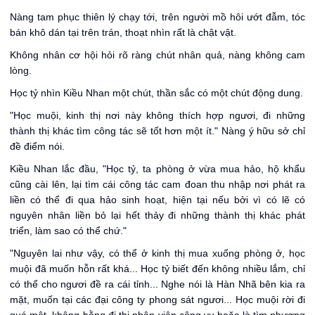
Nàng tam phục thiên lý chạy tới, trên người mồ hôi ướt đẫm, tóc
bán khô dán tại trên trán, thoạt nhìn rất là chật vật.
Không nhân cơ hội hỏi rõ ràng chút nhân quả, nàng không cam
lòng.
Học tỷ nhìn Kiều Nhan một chút, thần sắc có một chút động dung.
"Học muội, kinh thị nơi này không thích hợp ngươi, đi những
thành thị khác tìm công tác sẽ tốt hơn một ít." Nàng ý hữu sở chỉ
đề điểm nói.
Kiều Nhan lắc đầu, "Học tỷ, ta phòng ở vừa mua hảo, hộ khẩu
cũng cài lên, lại tìm cái công tác cam đoan thu nhập nơi phát ra
liền có thể đi qua hảo sinh hoạt, hiện tại nếu bởi vì có lẽ có
nguyên nhân liền bỏ lại hết thảy đi những thành thị khác phát
triển, làm sao có thể chứ."
"Nguyên lai như vậy, có thể ở kinh thị mua xuống phòng ở, học
muội đã muốn hỗn rất khá... Học tỷ biết đến không nhiều lắm, chỉ
có thể cho ngươi đề ra cái tỉnh... Nghe nói là Hàn Nhã bên kia ra
mặt, muốn tại các đại công ty phong sát ngươi... Học muội rời đi