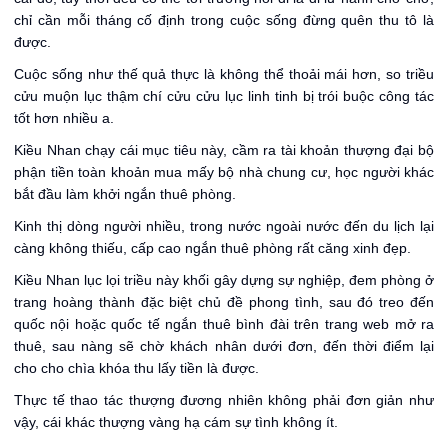
chỉ cần mỗi tháng cố định trong cuộc sống đừng quên thu tô là
được.
Cuộc sống như thế quả thực là không thể thoải mái hơn, so triều
cửu muộn lục thậm chí cửu cửu lục linh tinh bị trói buộc công tác
tốt hơn nhiều a.
Kiều Nhan chạy cái mục tiêu này, cầm ra tài khoản thượng đại bộ
phận tiền toàn khoản mua mấy bộ nhà chung cư, học người khác
bắt đầu làm khởi ngắn thuê phòng.
Kinh thị dòng người nhiều, trong nước ngoài nước đến du lịch lại
càng không thiếu, cấp cao ngắn thuê phòng rất căng xinh đẹp.
Kiều Nhan lục lọi triều này khối gây dựng sự nghiệp, đem phòng ở
trang hoàng thành đặc biệt chủ đề phong tình, sau đó treo đến
quốc nội hoặc quốc tế ngắn thuê bình đài trên trang web mở ra
thuê, sau nàng sẽ chờ khách nhân dưới đơn, đến thời điểm lại
cho cho chìa khóa thu lấy tiền là được.
Thực tế thao tác thượng đương nhiên không phải đơn giản như
vậy, cái khác thượng vàng hạ cám sự tình không ít.