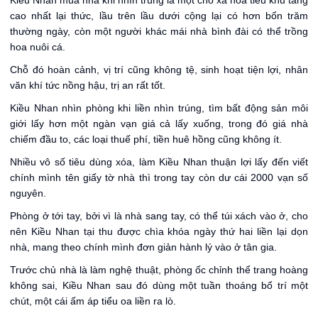
Kiều Nhan mua nhà khi nhìn trúng là một chỗ xa hoa tiểu khu tầng
cao nhất lại thức, lầu trên lầu dưới cộng lại có hơn bốn trăm
thường ngày, còn một người khác mái nhà bình đài có thể trồng
hoa nuôi cá.
Chỗ đó hoàn cảnh, vị trí cũng không tệ, sinh hoạt tiện lợi, nhân
văn khí tức nồng hậu, trị an rất tốt.
Kiều Nhan nhìn phòng khi liền nhìn trúng, tìm bất động sản môi
giới lấy hơn một ngàn vạn giá cả lấy xuống, trong đó giá nhà
chiếm đầu to, các loại thuế phí, tiền huê hồng cũng không ít.
Nhiều vô số tiêu dùng xóa, làm Kiều Nhan thuận lợi lấy đến viết
chính mình tên giấy tờ nhà thì trong tay còn dư cái 2000 vạn số
nguyên.
Phòng ở tới tay, bởi vì là nhà sang tay, có thể túi xách vào ở, cho
nên Kiều Nhan tại thu được chìa khóa ngày thứ hai liền lại dọn
nhà, mang theo chính mình đơn giản hành lý vào ở tân gia.
Trước chủ nhà là làm nghệ thuật, phòng ốc chỉnh thể trang hoàng
không sai, Kiều Nhan sau đó dùng một tuần thoáng bố trí một
chút, một cái ấm áp tiểu oa liền ra lò.