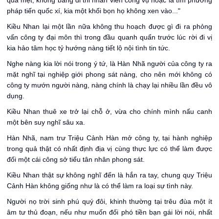
quá mệt, không bằng đi thi nhân viên công vụ hoặc là tìm phương
pháp tiến quốc xí, kia một khối bọn họ không xen vào..."
Kiều Nhan lại một lần nữa không thu hoạch được gì đi ra phỏng
vấn công ty đại môn thì trong đầu quanh quẩn trước lúc rời đi vị
kia hảo tâm học tỷ hướng nàng tiết lộ nội tình tin tức.
Nghe nàng kia lời nói trong ý tứ, là Hàn Nhã người của công ty ra
mặt nghĩ tại nghiệp giới phong sát nàng, cho nên mới không có
công ty mướn người nàng, nàng chính là chạy lại nhiều lần đều vô
dụng.
Kiều Nhan thuê xe trở lại chỗ ở, vừa cho chính mình nấu canh
một bên suy nghĩ sâu xa.
Hàn Nhã, nam trư Triệu Cảnh Hàn mở công ty, tại hành nghiệp
trong quả thật có nhất định địa vị cùng thực lực có thể làm được
đối một cái công sở tiểu tân nhân phong sát.
Kiều Nhan thật sự không nghĩ đến là hắn ra tay, chung quy Triệu
Cảnh Hàn không giống như là có thể làm ra loại sự tình này.
Người nọ trời sinh phú quý đôi, khinh thường tại trêu đùa một ít
âm tư thủ đoạn, nếu như muốn đối phó tiền bạn gái lời nói, nhất