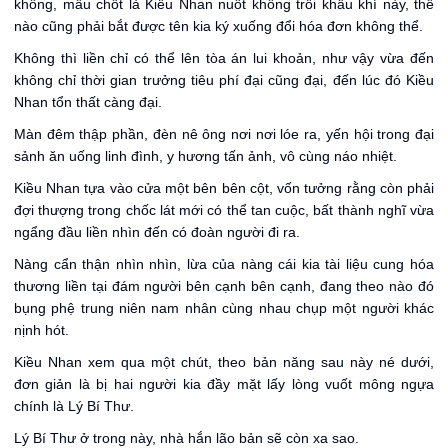
không, mấu chốt là Kiều Nhan nuốt không trôi khẩu khí này, thế
nào cũng phải bắt được tên kia ký xuống đổi hóa đơn không thể.
Không thì liền chỉ có thể lên tòa án lui khoản, như vậy vừa đến
không chỉ thời gian trưởng tiêu phí đại cũng đại, đến lúc đó Kiều
Nhan tổn thất càng đại.
Màn đêm thập phần, đèn nê ông nơi nơi lóe ra, yến hội trong đại
sảnh ăn uống linh đình, y hương tấn ảnh, vô cùng náo nhiệt.
Kiều Nhan tựa vào cửa một bên bên cột, vốn tưởng rằng còn phải
đợi thượng trong chốc lát mới có thể tan cuộc, bất thành nghĩ vừa
ngẩng đầu liền nhìn đến có đoàn người đi ra.
Nàng cẩn thận nhìn nhìn, lừa của nàng cái kia tài liệu cung hóa
thương liền tại đám người bên cạnh bên cạnh, đang theo nào đó
bụng phệ trung niên nam nhân cùng nhau chụp một người khác
nịnh hót.
Kiều Nhan xem qua một chút, theo bản năng sau này né dưới,
đơn giản là bị hai người kia đầy mặt lấy lòng vuốt mông ngựa
chính là Lý Bí Thư.
Lý Bí Thư ở trong này, nhà hắn lão bản sẽ còn xa sao.