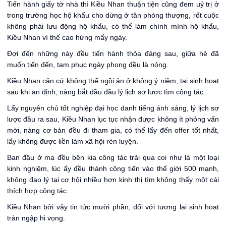
Tiến hành giấy tờ nhà thì Kiều Nhan thuận tiện cũng đem uỷ trị ở
trong trường học hộ khẩu cho dừng ở tân phòng thượng, rốt cuộc
không phải lưu động hộ khẩu, có thể làm chính mình hộ khẩu,
Kiều Nhan vì thế cao hứng mấy ngày.
Đợi đến những này đều tiến hành thỏa đáng sau, giữa hè đã
muốn tiến đến, tam phục ngày phong đều là nóng.
Kiều Nhan căn cứ không thể ngồi ăn ở không ý niệm, tại sinh hoạt
sau khi an định, nàng bắt đầu đầu lý lịch sơ lược tìm công tác.
Lấy nguyên chủ tốt nghiệp đại học danh tiếng ánh sáng, lý lịch sơ
lược đầu ra sau, Kiều Nhan lục tục nhận được không ít phỏng vấn
mời, nàng cơ bản đều đi tham gia, có thể lấy đến offer tốt nhất,
lấy không được liền làm xã hội rèn luyện.
Ban đầu ở ma đều bên kia công tác trải qua coi như là một loại
kinh nghiệm, lúc ấy đều thành công tiến vào thế giới 500 mạnh,
không đạo lý tại cơ hội nhiều hơn kinh thị tìm không thấy một cái
thích hợp công tác.
Kiều Nhan bởi vậy tin tức mười phần, đối với tương lai sinh hoạt
tràn ngập hi vọng.