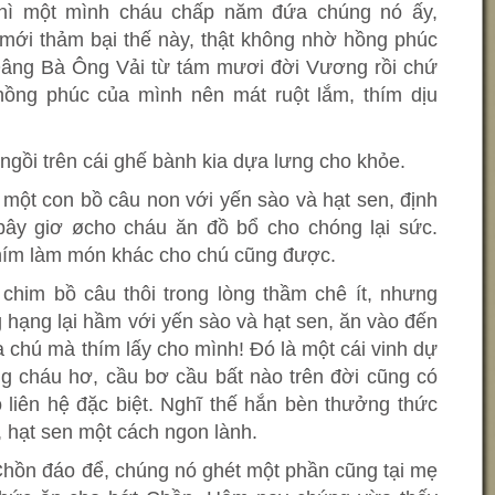
thì một mình cháu chấp năm đứa chúng nó ấy,
 mới thảm bại thế này, thật không nhờ hồng phúc
Ôâng Bà Ông Vải từ tám mươi đời Vương rồi chứ
ồng phúc của mình nên mát ruột lắm, thím dịu
 ngồi trên cái ghế bành kia dựa lưng cho khỏe.
một con bồ câu non với yến sào và hạt sen, định
bây giơ øcho cháu ăn đồ bổ cho chóng lại sức.
thím làm món khác cho chú cũng được.
chim bồ câu thôi trong lòng thầm chê ít, nhưng
 hạng lại hầm với yến sào và hạt sen, ăn vào đến
 chú mà thím lấy cho mình! Đó là một cái vinh dự
g cháu hơ, cầu bơ cầu bất nào trên đời cũng có
liên hệ đặc biệt. Nghĩ thế hắn bèn thưởng thức
 hạt sen một cách ngon lành.
Chồn đáo để, chúng nó ghét một phần cũng tại mẹ