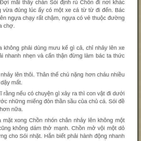
Đợi mãi thấy chán Sói định rủ Chồn đi nơi khác
 vừa đúng lúc ấy có một xe cá từ từ đi đến. Bác
nên ngựa chạy rất chậm, ngựa có vẻ thuộc đường
ra chợ.
a không phải dùng mưu kế gì cả, chỉ nhảy lên xe
i nhanh nhẹn và cẩn thận đừng làm bác ta thức
 nhảy lên thôi. Thân thể chú nặng hơn cháu nhiều
 dậy mất.
 rằng nếu có chuyện gì xảy ra thì con vật đi dưới
ước những miếng đòn thần sầu của chủ cá. Sói đề
 hơn nữa.
a mặt xong Chồn nhón chân nhảy lên không một
u cũng không dám thở mạnh. Chồn mở vội một dỏ
g cho Sói nhặt. Hắn biết phải hành động nhanh