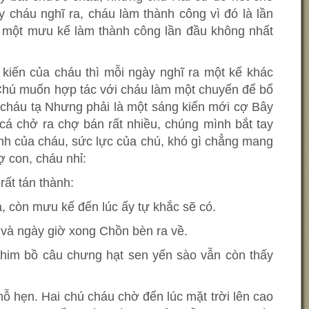
ấy cháu nghĩ ra, cháu làm thành công vì đó là lần
là một mưu kế làm thành công lần đầu không nhất
 kiến của cháu thì mỗi ngày nghĩ ra một kế khác
Chú muốn hợp tác với cháu làm một chuyến để bổ
 cháu tạ Nhưng phải là một sáng kiến mới cợ Bây
cá chở ra chợ bán rất nhiều, chúng mình bắt tay
inh của cháu, sức lực của chú, khó gì chẳng mang
ợ con, cháu nhỉ:
rất tán thành:
á, còn mưu kế đến lúc ấy tự khắc sẽ có.
 và ngày giờ xong Chồn bèn ra về.
him bồ câu chưng hạt sen yến sào vẫn còn thấy
 hẹn. Hai chú cháu chờ đến lúc mặt trời lên cao