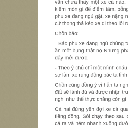
vẫn chưa thấy một xe cá nào. 
kiếm món gì để điểm tâm, bỗng
phu xe đang ngủ gật, xe nặng 
cứ thong thả kéo xe đi theo lối 
Chồn bảo:
- Bác phu xe đang ngủ chúng t
ăn một bụng thật nọ Nhưng phả
dậy mới được.
- Theo ý chú chỉ một mình cháu
sợ làm xe rung động bác ta tỉnh
Chồn cũng đồng ý vì hắn ta nghĩ
đất sẽ lảnh đủ và được nhận tr
nghị như thế thực chẳng còn gì
Cả hai đứng yên đợi xe cá qu
tiếng động. Sói chạy theo sa
cá ra và ném nhanh xuống đườn