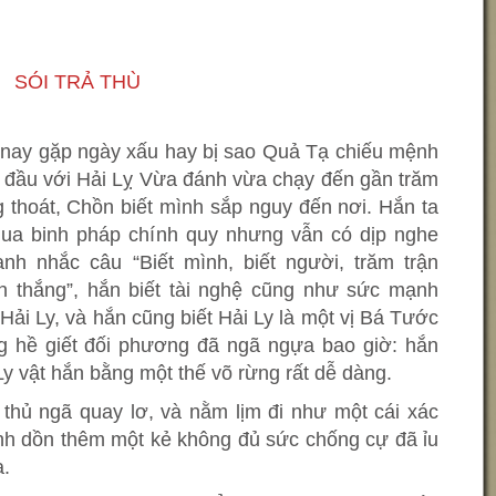
SÓI TRẢ THÙ
 nay gặp ngày xấu hay bị sao Quả Tạ chiếu mệnh
đầu với Hải Lỵ Vừa đánh vừa chạy đến gần trăm
 thoát, Chồn biết mình sắp nguy đến nơi. Hắn ta
ua binh pháp chính quy nhưng vẫn có dịp nghe
nh nhắc câu “Biết mình, biết người, trăm trận
ận thắng”, hắn biết tài nghệ cũng như sức mạnh
Hải Ly, và hắn cũng biết Hải Ly là một vị Bá Tước
g hề giết đối phương đã ngã ngựa bao giờ: hắn
y vật hắn bằng một thế võ rừng rất dễ dàng.
 thủ ngã quay lơ, và nằm lịm đi như một cái xác
nh dồn thêm một kẻ không đủ sức chống cự đã ỉu
a.