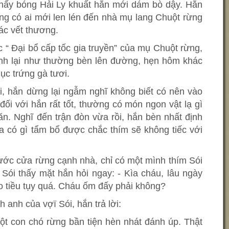
hấy bóng Hải Ly khuất hẳn mới dám bò dậy. Hắn
g có ai mới len lén đến nhà mụ lang Chuột rừng
ác vết thương.
“ Đại bổ cấp tốc gia truyền” của mụ Chuột rừng,
mạnh lại như thường bèn lên đường, hẹn hôm khác
ục trứng gà tươi.
, hắn dừng lại ngẫm nghĩ không biết có nên vào
ối với hắn rất tốt, thường có món ngon vật lạ gì
n. Nghĩ đến trận đòn vừa rồi, hắn bèn nhất định
a có gì tẩm bổ được chắc thím sẽ không tiếc với
rước cửa rừng cạnh nhà, chỉ có một mình thím Sói
ói thấy mặt hắn hỏi ngay: - Kìa cháu, lâu ngày
 tiều tụy quá. Cháu ốm đấy phải không?
 anh của vợï Sói, hắn trả lời:
ột con chó rừng bần tiện hèn nhát đánh úp. Thật