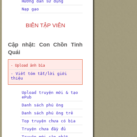
Hướng dẫn sử dụng
Nạp gạo
BIÊN TẬP VIÊN
Cập nhật: Con Chồn Tinh
Quái
- Upload ảnh bìa
- Viết tóm tắt/lời giới
thiệu
Upload truyện mới & tạo
ePub
Danh sách phú ông
Danh sách phú ông trẻ
Top truyện chưa có bìa
Truyện chưa đầy đủ
Truyện mới cập nhật