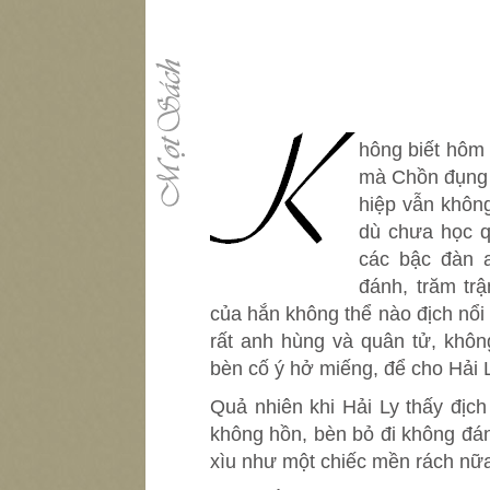
K
hông biết hôm
mà Chồn đụng 
hiệp vẫn không
dù chưa học q
các bậc đàn a
đánh, trăm tr
của hắn không thể nào địch nổi 
rất anh hùng và quân tử, khôn
bèn cố ý hở miếng, để cho Hải L
Quả nhiên khi Hải Ly thấy địch
không hồn, bèn bỏ đi không đá
xìu như một chiếc mền rách nữ