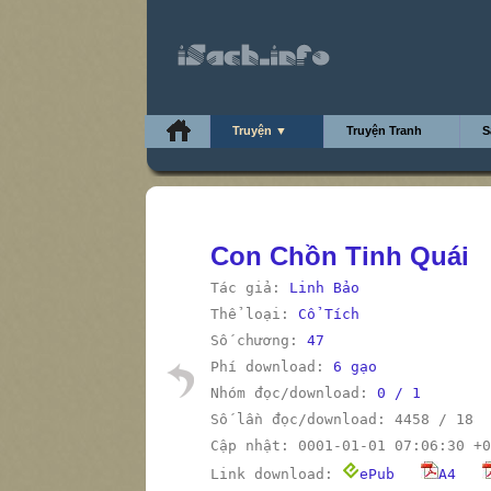
Truyện ▼
Truyện Tranh
S
Con Chồn Tinh Quái
Tác giả:
Linh Bảo
Thể loại:
Cổ Tích
Số chương:
47
Phí download:
6 gạo
Nhóm đọc/download:
0 / 1
Số lần đọc/download: 4458 / 18
Cập nhật: 0001-01-01 07:06:30 +0
Link download:
ePub
A4