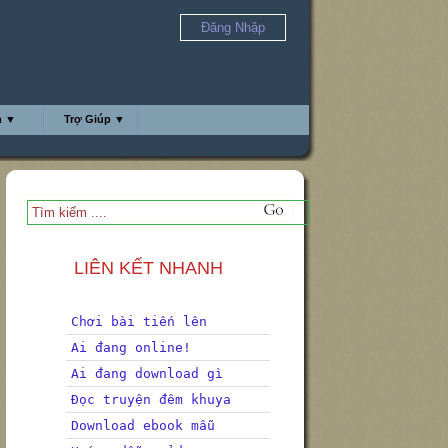
Đăng Nhập
h ▼
Trợ Giúp ▼
LIÊN KẾT NHANH
Chơi bài tiến lên
Ai đang online!
Ai đang download gì
Đọc truyện đêm khuya
Download ebook mẫu