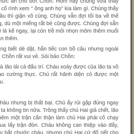
thức ăn cho bớt Chồn. Hôm nay chúng vừa thấy
ố rình xem “ ông anh họ” kia làm gì. Chúng thấy
 thì giận vô cùng. Chúng vẫn đợi tối ba về thế
g, dù một miếng rất bé cũng được. Chúng đợi sẵn
ề là kể ngay, lại còn trề môi nhọn mõm thêm muối
ận thêm.
ũng biết dè dặt, hắn tiếc con bồ câu nhưng ngoài
 Chồn rất vui vẻ. Sói bảo Chồn:
 lão lái cá đấu trí. Cháu xoáy được của lão ta vô
ao cường thực. Chú rất hãnh diện có được một
u.
háu nhưng bị thất bại. Chú ấy rủi gặp đúng ngay
o ta không tin nữa. Trông thấy chú Hai giả chết, lão
êm một trận cẩn thận làm chú Hai phải cố chạy
a lấy trận đòn. Cháu không can thiệp vào đấy,
y bắt chước cháu, nhưng chú Hai cứ đổ riết cho