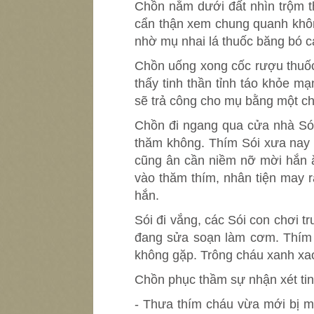
Chồn nằm dưới đất nhìn trộm t
cẩn thận xem chung quanh khôn
nhờ mụ nhai lá thuốc băng bó c
Chồn uống xong cốc rượu thuốc 
thấy tinh thần tỉnh táo khỏe 
sẽ trả công cho mụ bằng một ch
Chồn đi ngang qua cửa nhà Sói
thăm không. Thím Sói xưa nay đ
cũng ân cần niềm nỡ mời hắn ă
vào thăm thím, nhân tiện may r
hắn.
Sói đi vắng, các Sói con chơi t
đang sửa soạn làm cơm. Thím S
không gặp. Trông cháu xanh xao
Chồn phục thầm sự nhận xét tinh
- Thưa thím cháu vừa mới bị m