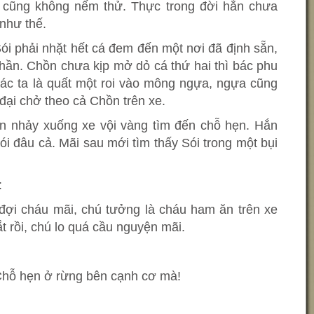
, cũng không nếm thử. Thực trong đời hắn chưa
 như thế.
ói phải nhặt hết cá đem đến một nơi đã định sẵn,
hần. Chồn chưa kịp mở dỏ cá thứ hai thì bác phu
 bác ta là quất một roi vào mông ngựa, ngựa cũng
đại chở theo cả Chồn trên xe.
èn nhảy xuống xe vội vàng tìm đến chỗ hẹn. Hắn
i đâu cả. Mãi sau mới tìm thấy Sói trong một bụi
:
đợi cháu mãi, chú tưởng là cháu ham ăn trên xe
ắt rồi, chú lo quá cầu nguyện mãi.
? Chỗ hẹn ở rừng bên cạnh cơ mà!