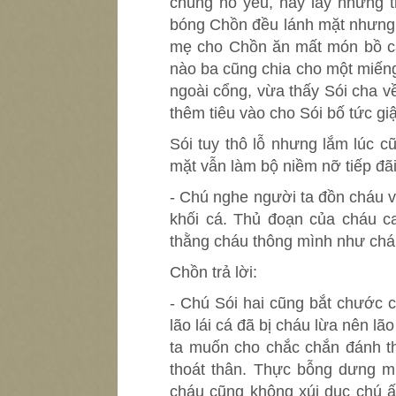
chúng nó yêu, hay lấy những 
bóng Chồn đều lánh mặt nhưng c
mẹ cho Chồn ăn mất món bồ câu
nào ba cũng chia cho một miến
ngoài cổng, vừa thấy Sói cha v
thêm tiêu vào cho Sói bố tức gi
Sói tuy thô lỗ nhưng lắm lúc c
mặt vẫn làm bộ niềm nỡ tiếp đãi
- Chú nghe người ta đồn cháu và
khối cá. Thủ đoạn của cháu c
thằng cháu thông mình như chá
Chồn trả lời:
- Chú Sói hai cũng bắt chước c
lão lái cá đã bị cháu lừa nên lã
ta muốn cho chắc chắn đánh th
thoát thân. Thực bỗng dưng mu
cháu cũng không xúi dục chú ấ