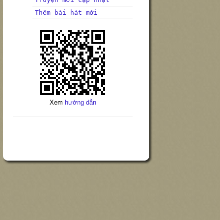
Thêm bài hát mới
Xem
hướng dẫn