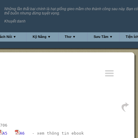
Những lần thất bại chính là hạt giống gieo mầm cho thành công sau này. Bạn có
thể buồn nhưng đừng tuyệt vọng.
Khuyết danh
ách Nói ▼
Kỹ Năng ▼
Thơ ▼
Sưu Tầm ▼
Tiện íc
706
A5
A6
-
xem thông tin ebook