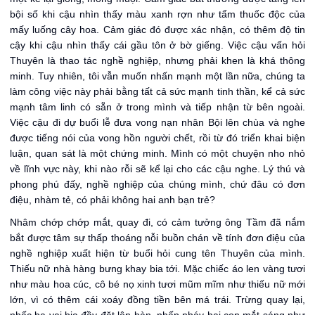
bội số khi cậu nhìn thấy màu xanh rợn như tẩm thuốc độc của
mấy luống cây hoa. Cảm giác đó được xác nhận, có thêm độ tin
cậy khi cậu nhìn thấy cái gầu tôn ở bờ giếng. Việc cậu vấn hỏi
Thuyên là thao tác nghề nghiệp, nhưng phải khen là khá thông
minh. Tuy nhiên, tôi vẫn muốn nhấn mạnh một lần nữa, chúng ta
làm công việc này phải bằng tất cả sức mạnh tinh thần, kể cả sức
mạnh tâm linh có sẵn ở trong mình và tiếp nhận từ bên ngoài.
Việc cậu đi dự buổi lễ đưa vong nạn nhân Bội lên chùa và nghe
được tiếng nói của vong hồn người chết, rồi từ đó triển khai biện
luận, quan sát là một chứng minh. Mình có một chuyện nho nhỏ
về lĩnh vực này, khi nào rỗi sẽ kể lại cho các cậu nghe. Lý thú và
phong phú đấy, nghề nghiệp của chúng mình, chứ đâu có đơn
điệu, nhàm tẻ, có phải không hai anh bạn trẻ?
Nhâm chớp chớp mắt, quay đi, có cảm tưởng ông Tầm đã nắm
bắt được tâm sự thấp thoáng nỗi buồn chán về tính đơn điệu của
nghề nghiệp xuất hiện từ buổi hỏi cung tên Thuyên của mình.
Thiếu nữ nhà hàng bưng khay bia tới. Mặc chiếc áo len vàng tươi
như màu hoa cúc, cô bé nọ xinh tươi mũm mĩm như thiếu nữ mới
lớn, vì có thêm cái xoáy đồng tiền bên má trái. Trừng quay lại,