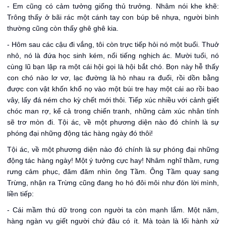
- Em cũng có cảm tưởng giống thủ trưởng. Nhâm nói khe khẽ:
Trông thấy ở bãi rác một cánh tay con búp bê nhựa, người bình
thường cũng còn thấy ghê ghê kia.
- Hôm sau các cậu đi vắng, tôi còn trực tiếp hỏi nó một buổi. Thuở
nhỏ, nó là đứa học sinh kém, nổi tiếng nghịch ác. Mười tuổi, nó
cùng lũ bạn lập ra một cái hội gọi là hội bắt chó. Bọn này hễ thấy
con chó nào lơ vơ, lạc đường là hò nhau ra đuổi, rồi dồn bằng
được con vật khốn khổ nọ vào một búi tre hay một cái ao rồi bao
vây, lấy đá ném cho kỳ chết mới thôi. Tiếp xúc nhiều với cảnh giết
chóc man rợ, kể cả trong chiến tranh, những cảm xúc nhân tính
sẽ trơ mòn đi. Tội ác, về một phương diện nào đó chính là sự
phóng đại những động tác hàng ngày đó thôi!
Tội ác, về một phương diện nào đó chính là sự phóng đại những
động tác hàng ngày! Một ý tưởng cực hay! Nhâm nghĩ thầm, rưng
rưng cảm phục, đăm đăm nhìn ông Tầm. Ông Tầm quay sang
Trừng, nhận ra Trừng cũng đang ho hó đôi môi như đón lời mình,
liền tiếp:
- Cái mầm thú dữ trong con người ta còn mạnh lắm. Một năm,
hàng ngàn vụ giết người chứ đâu có ít. Mà toàn là lối hành xử