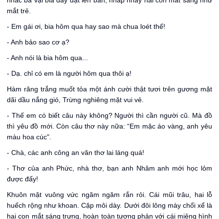
nhấc ba vại bia đầy đặt lên bàn, nhấp nháy hai con mắt sáng như
mắt trẻ.
- Em gái ơi, bia hôm qua hay sao mà chua loét thế!
- Anh bảo sao cơ ạ?
- Anh nói là bia hôm qua...
- Dạ. chỉ có em là người hôm qua thôi ạ!
Hàm răng trắng muốt tỏa một ánh cười thật tươi trên gương mặt
dãi dầu nắng gió, Trừng nghiêng mặt vui vẻ.
- Thế em có biết câu này không? Người thì cần người cũ. Mà đồ
thì yêu đồ mới. Còn câu thơ này nữa: “Em mặc áo vàng, anh yêu
màu hoa cúc".
- Chà, các anh công an văn thơ lai láng quá!
- Thơ của anh Phức, nhà thơ, bạn anh Nhâm anh mới học lỏm
được đấy!
Khuôn mặt vuông vức ngăm ngăm rắn rỏi. Cái mũi trâu, hai lỗ
huếch rộng như khoan. Cặp môi dày. Dưới đôi lông mày chổi xể là
hai con mắt sáng trưng, hoàn toàn tương phản với cái miệng hình