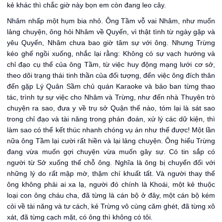
kẻ khác thì chắc giờ này bọn em còn đang leo cây.
Nhâm nhấp một hụm bia nhỏ. Ông Tầm vỗ vai Nhâm, như muốn
lảng chuyện, ông hỏi Nhâm về Quyến, vì thật tình từ ngày gặp và
yêu Quyến, Nhâm chưa bao giờ tâm sự với ông. Nhưng Trừng
kéo ghế ngồi xuống, nhắc lại rằng: Không có sự vạch hướng và
chỉ đạo cụ thể của ông Tầm, từ việc huy động mạng lưới cơ sở,
theo dõi trạng thái tinh thần của đối tượng, đến việc ông đích thân
đến gặp Lý Quân Sầm chủ quán Karaoke và bảo ban từng thao
tác, trình tự sự việc cho Nhâm và Trừng, như đến nhà Thuyên trò
chuyện ra sao, đưa y về trụ sở Quận thế nào, tóm lại là sát sao
trong chỉ đạo và tài năng trong phán đoán, xử lý các dữ kiện, thì
làm sao có thể kết thúc nhanh chóng vụ án như thế được! Một lần
nữa ông Tầm lại cười rất hiền và lại lảng chuyện. Ông hiểu Trừng
đang vừa muốn gợi chuyện vừa muốn gây sự. Có tin sắp có
người từ Sở xuống thế chỗ ông. Nghĩa là ông bị chuyển đổi với
những lý do rất mập mờ, thậm chí khuất tất. Và người thay thế
ông không phải ai xa lạ, người đó chính là Khoái, một kẻ thuộc
loại con ông cháu cha, đã từng là cán bộ ở đây, một cán bộ kém
cỏi về tài năng và tư cách, kẻ Trừng vô cùng căm ghét, đã từng xô
xát, đã từng cạch mặt, có ông thì không có tôi.