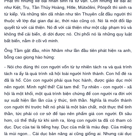
Phật thì những kẻ đại nhân sinh ra từ vận. Còn những kẻ đại ác
như Kiệt, Trụ, Tần Thủy Hoàng, Hítle, Mútxôlini, Pônpốt thì sinh ra
từ kiếp. Và những tên dã nhân như tên Thuyên cắt đầu người thì
thuộc về lớp đại gian đại ác, thời nào cũng có. Nó là một đối lập
quyết tử với cái thiện. Nó đi với cái thiện như một cặp phạm trù và
không thể cải biến, di dời được nó. Chi phối nó là những quy luật
bất biến, nằm ở cõi vô minh.
Ông Tầm gật đầu, nhìn Nhâm như lần đầu tiên phát hiện ra anh,
bỗng cao giọng hào hứng:
- Nói cho đúng thì con người vốn từ tự nhiên tách ra và quá trình
tách ra ấy là quá trình xã hội loài người hình thành. Con hổ đẻ ra
đã là hổ. Còn con người phải qua học hành, được giáo dục mới
nên người. Mình nghĩ thế! Cái tam thể: Tự nhiên - con người - xã
hội là một khối, một quá trình biện chứng để con người ra đời với
sự xuất hiện lần lần của ý thức, tinh thần. Nghĩa là muốn thành
con người thì trước hết nó phải là một bản chất, một thực thể tinh
thần, tức phải có cơ sở để tạo nên phẩm giá con người. Đi sâu
hơn, có thể thấy từ khi sinh ra, lòng con người ta đã có tham có
dục. Dục của tai là tiếng hay. Dục của mắt là màu đẹp. Của miệng
là mùi ngon... Cái dục bản năng ai cũng giống ai. Nhưng cái dục