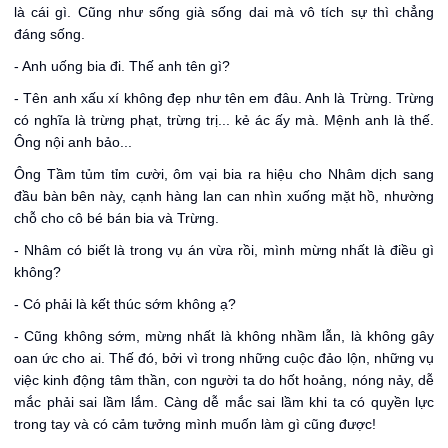
là cái gì. Cũng như sống già sống dai mà vô tích sự thì chẳng
đáng sống.
- Anh uống bia đi. Thế anh tên gì?
- Tên anh xấu xí không đẹp như tên em đâu. Anh là Trừng. Trừng
có nghĩa là trừng phạt, trừng trị... kẻ ác ấy mà. Mệnh anh là thế.
Ông nội anh bảo...
Ông Tầm tủm tỉm cười, ôm vại bia ra hiệu cho Nhâm dịch sang
đầu bàn bên này, cạnh hàng lan can nhìn xuống mặt hồ, nhường
chỗ cho cô bé bán bia và Trừng.
- Nhâm có biết là trong vụ án vừa rồi, mình mừng nhất là điều gì
không?
- Có phải là kết thúc sớm không ạ?
- Cũng không sớm, mừng nhất là không nhầm lẫn, là không gây
oan ức cho ai. Thế đó, bởi vì trong những cuộc đảo lộn, những vụ
việc kinh động tâm thần, con người ta do hốt hoảng, nóng nảy, dễ
mắc phải sai lầm lắm. Càng dễ mắc sai lầm khi ta có quyền lực
trong tay và có cảm tưởng mình muốn làm gì cũng được!