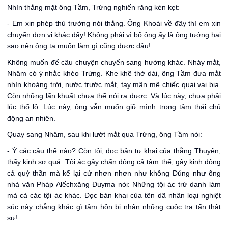
Nhìn thẳng mặt ông Tầm, Trừng nghiến răng kèn kẹt:
- Em xin phép thủ trưởng nói thẳng. Ông Khoái về đây thì em xin
chuyển đơn vị khác đấy! Không phải vì bố ông ấy là ông tướng hai
sao nên ông ta muốn làm gì cũng được đâu!
Không muốn để câu chuyện chuyển sang hướng khác. Nháy mắt,
Nhâm có ý nhắc khéo Trừng. Khe khẽ thở dài, ông Tầm đưa mắt
nhìn khoảng trời, nước trước mắt, tay mân mê chiếc quai vại bia.
Còn những lẩn khuất chưa thể nói ra được. Và lúc này, chưa phải
lúc thổ lộ. Lúc này, ông vẫn muốn giữ mình trong tâm thái chủ
động an nhiên.
Quay sang Nhâm, sau khi lướt mắt qua Trừng, ông Tầm nói:
- Ý các cậu thế nào? Còn tôi, đọc bản tự khai của thằng Thuyên,
thấy kinh sợ quá. Tội ác gây chấn động cả tâm thể, gây kinh động
cả quỷ thần mà kể lại cứ nhơn nhơn như không Đúng như ông
nhà văn Pháp Alếchxăng Đuyma nói: Những tội ác trứ danh làm
mà cả các tội ác khác. Đọc bản khai của tên dã nhân loại nghiệt
súc này chẳng khác gì tâm hồn bị nhận những cuộc tra tấn thật
sự!