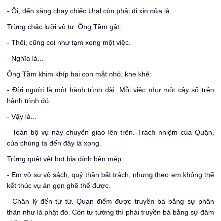
- Ôi, đến xăng chạy chiếc Ural còn phải đi xin nữa là.
Trừng chặc lưỡi vô tư. Ông Tầm gật:
- Thôi, cũng coi như tạm xong một việc.
- Nghĩa là...
Ông Tầm khim khíp hai con mắt nhỏ, khe khẽ:
- Đời người là một hành trình dài. Mỗi việc như một cây số trên
hành trình đó.
- Vậy là...
- Toàn bộ vụ này chuyển giao lên trên. Trách nhiệm của Quận,
của chúng ta đến đây là xong.
Trừng quệt vệt bọt bia dính bên mép:
- Em vô sư vô sách, quỷ thần bất trách, nhưng theo em không thể
kết thúc vụ án gọn ghẽ thế được.
- Chân lý đến từ từ. Quan điểm được truyền bá bằng sự phân
thân như là phật đó. Còn tư tưởng thì phải truyền bá bằng sự đâm