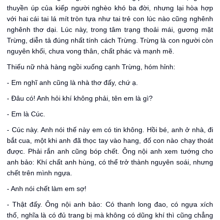
thuyền úp của kiếp người nghèo khó ba đời, nhưng lại hòa hợp
với hai cái tai lá mít tròn tựa như tai trẻ con lúc nào cũng nghênh
nghênh thơ dại. Lúc này, trong tâm trạng thoải mái, gương mặt
Trừng, diễn tả đúng nhất tính cách Trừng. Trừng là con người còn
nguyên khối, chưa vong thân, chất phác và mạnh mẽ.
Thiếu nữ nhà hàng ngồi xuống cạnh Trừng, hóm hỉnh:
- Em nghĩ anh cũng là nhà thơ đấy, chứ ạ.
- Đâu có! Anh hỏi khí không phải, tên em là gì?
- Em là Cúc.
- Cúc này. Anh nói thế này em có tin không. Hồi bé, anh ở nhà, đi
bắt cua, một khi anh đã thọc tay vào hang, đố con nào chạy thoát
được. Phải rắn anh cũng bóp chết. Ông nội anh xem tướng cho
anh bảo: Khí chất anh hùng, có thể trở thành nguyên soái, nhưng
chết trên mình ngựa.
- Anh nói chết làm em sợ!
- Thật đấy. Ông nội anh bảo: Có thanh long đao, có ngựa xích
thố, nghĩa là có đủ trang bị mà không có dũng khí thì cũng chẳng