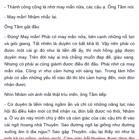
- Thành công cũng là nhờ may mắn nữa, các cậu ạ. Ông Tầm nói.
- May mắn! Nhâm nhắc lại.
Ông Tầm gật đầu:
- Đúng! May mắn! Phải có may mắn nữa, bên cạnh những nỗ lực
và giỏi giang. Tất nhiên là duyên cơ bất khả lộ. Vậy nên phải có
được một cái gì đó như là tiền đề ấy, thì mới hồng gặp được
duyên may. Trên đời này ai mà chẳng muốn đẹp đẽ, giàu sang.
Nhưng có phải ai cũng giành được điều đó đâu. Phải nhờ cả may
mắn nữa. Cũng ví như cảm hứng với sáng tạo. Trong tâm hồn
phải có sẵn những yếu tố nào đó thì khi cảm hứng đến, mới đón
nhận được.
Nhìn Nhâm với ánh mắt thật trìu mến, ông Tầm tiếp:
- Cơ duyên là tiềm năng ngầm ẩn và chỉ có những năng lực nào
hội đủ điều kiện mới có thể nhận ra, đón bắt được nó thôi, Nhâm
ạ. Ở vụ án này mình chú ý đến cả cảm giác của các cậu khi đi vào
cái ngõ hoang nhà Thuyên. Sao đường ngõ lại giống như đường
xuống âm ti địa ngục? Sao gặp Thuyên, cậu lại thấy nó như là
một kẻ lại giống, mông muội. Cảm giác bất thường được tăng lên