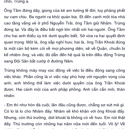
chồi, Trừng ạ.
Ông Tầm đứng dậy, giọng của kẻ am tường lẽ đời, tuy phảng phất
sự cam chịu. Ba người ra khỏi quán bia. Đi đến cạnh một tòa nhà
cao tầng vắng vẻ ở phố Nguyễn Trãi, ông Tầm giữ Nhâm. Trừng
đứng lại. Và đây là điều bất ngờ lớn nhất với hai người. Ông Tầm
cho hai anh thiếu úy trẻ dưới quyền biết, Sở vừa ra hai quyết định
quan trọng: Một là, ông sắp nghỉ hưu; hai là, ông Trần Khoái đúng
là một cán bộ kém cỏi về mọi phương diện, sẽ về Quận, chuẩn bị
kế nhiệm ông; và việc đó dẫn đến hệ quả là trên điều động Trừng
sang Đội Săn bắt cướp ở đường Năm.
Trừng không mảy may xúc động về việc bị điều động sang công
việc khác. Phần cũng là vì việc này phù hợp với nguyện vọng của
anh; anh không thể làm việc dưới quyền của ông Trần Khoái
được. Hai cánh mũi của anh phập phồng. Anh cắn cắn môi, thản
nhiên:
- Em thì như hòn đá cuội, lăn đâu cũng được, chẳng sợ sứt mẻ gì.
Có lo là lo cho Nhâm đây. Nhâm sẽ khó khăn với ông Khoái đấy.
Nhưng, còn thủ trưởng, dứt khoát là không có về hưu. Em nói thật
đấy. Thủ trưởng còn những hai năm nữa mới đến tuổi. Vô lý! Về