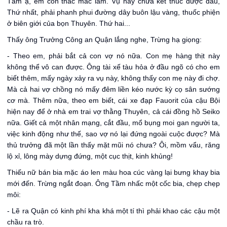
Tầm ạ, em còn thắc mắc lắm. Vụ này chưa kết thúc được đâu,
Thứ nhất, phải phanh phui đường dây buôn lậu vàng, thuốc phiện
ở biên giới của bọn Thuyên. Thứ hai...
Thấy ông Trưởng Công an Quận lắng nghe, Trừng hạ giọng:
- Theo em, phải bắt cả con vợ nó nữa. Con mẹ hàng thịt này
không thể vô can được. Ông tài xế tàu hỏa ở đầu ngõ có cho em
biết thêm, mấy ngày xảy ra vụ này, không thấy con mẹ này đi chợ.
Mà cả hai vợ chồng nó mấy đêm liền kéo nước kỳ cọ sân sướng
cơ mà. Thêm nữa, theo em biết, cái xe đạp Fauorit của cậu Bội
hiện nay để ở nhà em trai vợ thằng Thuyên, cả cái đồng hồ Seiko
nữa. Giết cả một nhân mạng, cắt đầu, mổ bụng moi gan người ta,
việc kinh động như thế, sao vợ nó lại đứng ngoài cuộc được? Mà
thủ trưởng đã một lần thấy mặt mũi nó chưa? Ôi, mồm vẩu, răng
lộ xỉ, lông mày dựng đứng, một cục thịt, kinh khủng!
Thiếu nữ bán bia mặc áo len màu hoa cúc vàng lại bưng khay bia
mới đến. Trừng ngắt đoạn. Ông Tầm nhấc một cốc bia, chẹp chẹp
môi:
- Lẽ ra Quận có kinh phí kha khá một tí thì phải khao các cậu một
chầu ra trò.