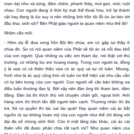
man dại như xả súng, đâm chém, phanh thây, moi gan, móc ruột
nhau. Con người đang ở thời kỳ mạt thế thoái hóa, trở lại thành
vật hay đang là lúc suy vi nên những linh hồn tội lỗi ùn ùn kéo tới
đầu thai, sinh sôi? Bên Phật giáo người ta quan niệm như thế đó!
Nhâm cắn môi:
- Hôm dự lễ đưa vong hồn Bội lên chùa, em có gặp sư thầy ở
chùa đó. Sư có nói quan niệm của Phật về tội ác và nỗi đau khổ
của con người. Qua những vụ việc em tham dự, nói thật với thủ
trưởng, có những lúc em hoang mang. Trong con người ta, đồng
ý là vừa có cả thiên thần vừa có ác quỷ và sự vô luân. Nhưng,
hình như là ác quỷ cũng thói vô luân nó thể hiện cái nhu cầu cần
có tự bên trong của con người. Con người về căn bản không ưa
điều luân thường đạo lý. Bởi vậy nên đàn ông thì tham lam, dâm
đãng. Đàn bà thì thích thú với chuyện chăn gối, ngoại tình. Anh
hàng xóm thì thích lấn đất người bên cạnh. Thương nhân thì đa
trá. Kẻ có quyền thì tác oai tác quái! Hay quan niệm cái ác bắt
nguồn từ sự không hoàn mỹ của con người như thế chỉ đúng với
đại đa số chúng sinh thôi. Còn ở một tầng bậc khác, cái ác cái
thiện vốn đã được phân chia rất rạch ròi? Như quan niệm của