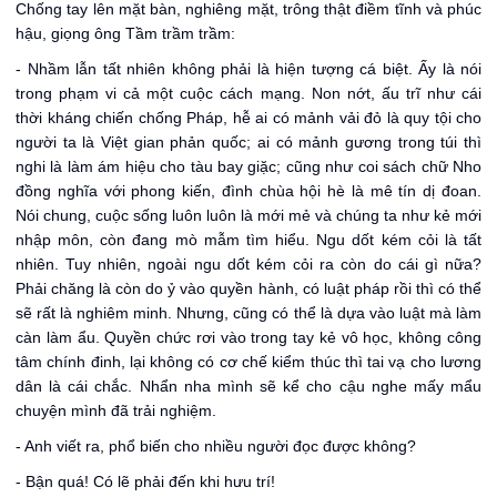
Chống tay lên mặt bàn, nghiêng mặt, trông thật điềm tĩnh và phúc
hậu, giọng ông Tầm trầm trầm:
- Nhầm lẫn tất nhiên không phải là hiện tượng cá biệt. Ấy là nói
trong phạm vi cả một cuộc cách mạng. Non nớt, ấu trĩ như cái
thời kháng chiến chống Pháp, hễ ai có mảnh vải đỏ là quy tội cho
người ta là Việt gian phản quốc; ai có mảnh gương trong túi thì
nghi là làm ám hiệu cho tàu bay giặc; cũng như coi sách chữ Nho
đồng nghĩa với phong kiến, đình chùa hội hè là mê tín dị đoan.
Nói chung, cuộc sống luôn luôn là mới mẻ và chúng ta như kẻ mới
nhập môn, còn đang mò mẫm tìm hiểu. Ngu dốt kém cỏi là tất
nhiên. Tuy nhiên, ngoài ngu dốt kém cỏi ra còn do cái gì nữa?
Phải chăng là còn do ỷ vào quyền hành, có luật pháp rồi thì có thể
sẽ rất là nghiêm minh. Nhưng, cũng có thể là dựa vào luật mà làm
càn làm ẩu. Quyền chức rơi vào trong tay kẻ vô học, không công
tâm chính đinh, lại không có cơ chế kiểm thúc thì tai vạ cho lương
dân là cái chắc. Nhẩn nha mình sẽ kể cho cậu nghe mấy mẩu
chuyện mình đã trải nghiệm.
- Anh viết ra, phổ biến cho nhiều người đọc được không?
- Bận quá! Có lẽ phải đến khi hưu trí!