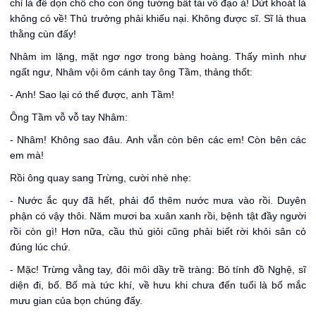
chỉ là để dọn chỗ cho con ông tướng bất tài vô đạo à! Dứt khoát là
không có về! Thủ trưởng phải khiếu nại. Không được sĩ. Sĩ là thua
thằng cùn đấy!
Nhâm im lặng, mặt ngơ ngơ trong bàng hoàng. Thấy mình như
ngất ngư, Nhâm vội ôm cánh tay ông Tầm, thảng thốt:
- Anh! Sao lại có thế được, anh Tầm!
Ông Tầm vỗ vỗ tay Nhâm:
- Nhâm! Không sao đâu. Anh vẫn còn bên các em! Còn bên các
em mà!
Rồi ông quay sang Trừng, cười nhè nhẹ:
- Nước ắc quy đã hết, phải đổ thêm nước mưa vào rồi. Duyên
phận có vậy thôi. Năm mươi ba xuân xanh rồi, bệnh tật đầy người
rồi còn gì! Hơn nữa, cầu thủ giỏi cũng phải biết rời khỏi sân cỏ
đúng lúc chứ.
- Mặc! Trừng vằng tay, đôi môi dầy trề tràng: Bỏ tính đồ Nghệ, sĩ
diện đi, bố. Bố mà tức khí, về hưu khi chưa đến tuổi là bố mắc
mưu gian của bọn chúng đấy.