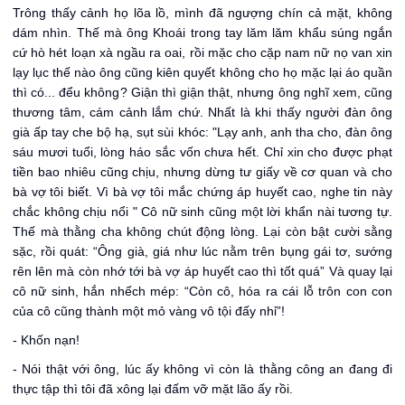
Trông thấy cảnh họ lõa lồ, mình đã ngượng chín cả mặt, không
dám nhìn. Thế mà ông Khoái trong tay lăm lăm khẩu súng ngắn
cứ hò hét loạn xà ngầu ra oai, rồi mặc cho cặp nam nữ nọ van xin
lạy lục thế nào ông cũng kiên quyết không cho họ mặc lại áo quần
thì có... đểu không? Giận thì giận thật, nhưng ông nghĩ xem, cũng
thương tâm, cám cảnh lắm chứ. Nhất là khi thấy người đàn ông
già ấp tay che bộ hạ, sụt sùi khóc: "Lạy anh, anh tha cho, đàn ông
sáu mươi tuổi, lòng háo sắc vốn chưa hết. Chỉ xin cho được phạt
tiền bao nhiêu cũng chịu, nhưng dừng tư giấy về cơ quan và cho
bà vợ tôi biết. Vì bà vợ tôi mắc chứng áp huyết cao, nghe tin này
chắc không chịu nổi " Cô nữ sinh cũng một lời khẩn nài tương tự.
Thế mà thằng cha không chút động lòng. Lại còn bật cười sằng
sặc, rồi quát: “Ông già, giá như lúc nằm trên bụng gái tơ, sướng
rên lên mà còn nhớ tới bà vợ áp huyết cao thì tốt quá” Và quay lại
cô nữ sinh, hắn nhếch mép: “Còn cô, hóa ra cái lỗ trôn con con
của cô cũng thành một mỏ vàng vô tội đấy nhỉ”!
- Khốn nạn!
- Nói thật với ông, lúc ấy không vì còn là thằng công an đang đi
thực tập thì tôi đã xông lại đấm vỡ mặt lão ấy rồi.