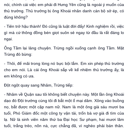
nói, chính cái việc em phải đi Hưng Yên cũng là ngoài ý muốn của
thủ trưởng. Thủ trưởng bị ông Khoái nhân danh cán bộ sở ép, có
đúng không?
- Tiên trở hậu thành! Đó cũng là luật đời đấy! Kinh nghiệm rồi, việc
gì mà cứ thông đồng bén giọt suôn sẻ ngay từ đầu là rất đáng lo
ngại.
Ông Tầm lại lảng chuyện. Trừng ngồi xuống cạnh ông Tầm. Mặt
Trừng đỏ bừng:
- Thôi, để mãi trong lòng nó bực bội lắm. Em xin phép thủ trường
cho em nói. Là cái ông Khoái sắp về kế nhiệm thủ trưởng ấy, là
em không có ưa.
Đột ngột quay sang Nhâm, Trừng tiếp:
- Nhâm về Quận sau tôi không biết chuyện này. Một lần ông Khoái
dạo đó Đội trưởng cùng tôi đi bắt một ổ mại dâm. Xông vào buồng
nọ, bắt được một cặp nam nữ. Nam là một ông già sáu mươi ba
tuổi, Phó Giám đốc một công ty vận tải, trốn bà vợ già đi tìm của
lạ. Nữ là sinh viên năm thứ ba Đại học Sư phạm, hai mươi lăm
tuổi, trắng trẻo, nõn nà, cực chẳng đã, vì nghèo phải bán thân.