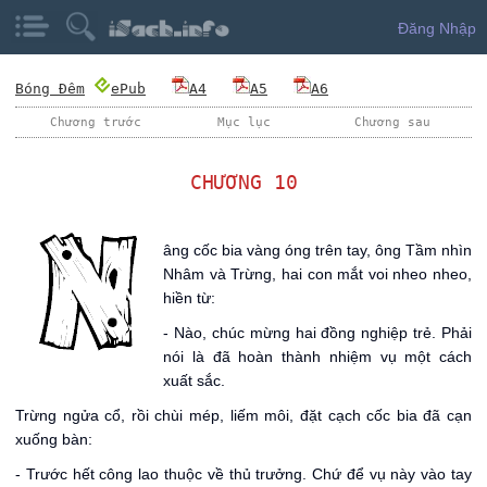
Đăng Nhập
Bóng Đêm
ePub
A4
A5
A6
Chương trước
Mục lục
Chương sau
CHƯƠNG 10
N
âng cốc bia vàng óng trên tay, ông Tầm nhìn
Nhâm và Trừng, hai con mắt voi nheo nheo,
hiền từ:
- Nào, chúc mừng hai đồng nghiệp trẻ. Phải
nói là đã hoàn thành nhiệm vụ một cách
xuất sắc.
Trừng ngửa cổ, rồi chùi mép, liếm môi, đặt cạch cốc bia đã cạn
xuống bàn:
- Trước hết công lao thuộc về thủ trưởng. Chứ để vụ này vào tay