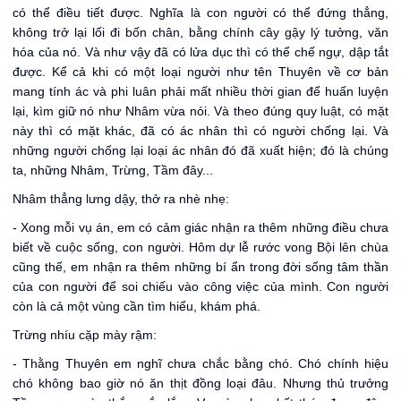
có thể điều tiết được. Nghĩa là con người có thể đứng thẳng,
không trở lại lối đi bốn chân, bằng chính cây gậy lý tưởng, văn
hóa của nó. Và như vậy đã có lửa dục thì có thể chế ngự, dập tắt
được. Kể cả khi có một loại người như tên Thuyên về cơ bản
mang tính ác và phi luân phải mất nhiều thời gian để huấn luyện
lại, kìm giữ nó như Nhâm vừa nói. Và theo đúng quy luật, có mặt
này thì có mặt khác, đã có ác nhân thì có người chống lại. Và
những người chống lại loại ác nhân đó đã xuất hiện; đó là chúng
ta, những Nhâm, Trừng, Tầm đây...
Nhâm thẳng lưng dậy, thở ra nhè nhẹ:
- Xong mỗi vụ án, em có cảm giác nhận ra thêm những điều chưa
biết về cuộc sống, con người. Hôm dự lễ rước vong Bội lên chùa
cũng thế, em nhận ra thêm những bí ẩn trong đời sống tâm thần
của con người để soi chiếu vào công việc của mình. Con người
còn là cả một vùng cần tìm hiểu, khám phá.
Trừng nhíu cặp mày rậm:
- Thằng Thuyên em nghĩ chưa chắc bằng chó. Chó chính hiệu
chó không bao giờ nó ăn thịt đồng loại đâu. Nhưng thủ trưởng