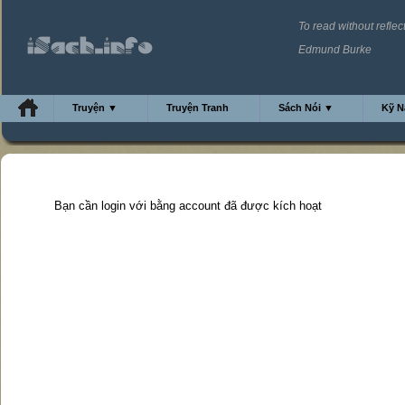
To read without reflect
Edmund Burke
Truyện ▼
Truyện Tranh
Sách Nói ▼
Kỹ 
Bạn cần login với bằng account đã được kích hoạt