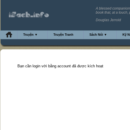
A blessed companion is 
book that, at a touch, 
Douglas Jerrold
Truyện ▼
Truyện Tranh
Sách Nói ▼
Kỹ 
Bạn cần login với bằng account đã được kích hoạt