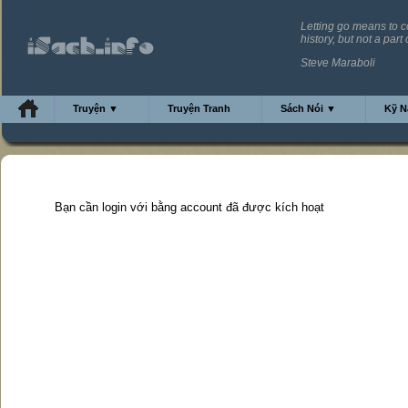
Letting go means to c
history, but not a part 
Steve Maraboli
Truyện ▼
Truyện Tranh
Sách Nói ▼
Kỹ 
Bạn cần login với bằng account đã được kích hoạt