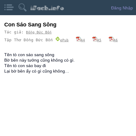
Đăng Nhập
Con Sáo Sang Sông
Tác giả:
Đồng Đức Bốn
Tập Thơ Đồng Đức Bốn
ePub
A4
A5
A6
Tẽn tò con sáo sang sông
Bờ bên này tưởng cũng không có gì.
Tẽn tò con sáo bay đi
Lại bờ bên ấy có gì cũng không…