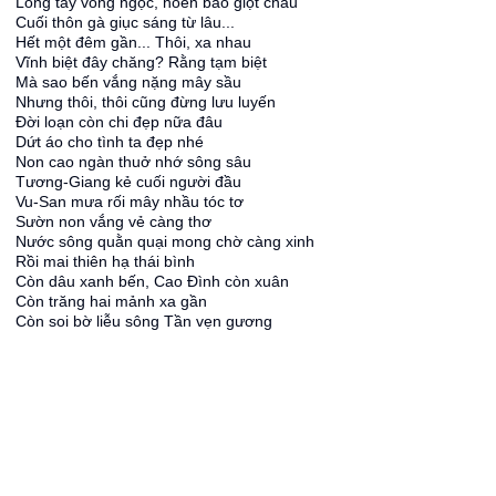
Lỏng tay vòng ngọc, hoen bào giọt châu
Cuối thôn gà giục sáng từ lâu...
Hết một đêm gần... Thôi, xa nhau
Vĩnh biệt đây chăng? Rằng tạm biệt
Mà sao bến vắng nặng mây sầu
Nhưng thôi, thôi cũng đừng lưu luyến
Đời loạn còn chi đẹp nữa đâu
Dứt áo cho tình ta đẹp nhé
Non cao ngàn thuở nhớ sông sâu
Tương-Giang kẻ cuối người đầu
Vu-San mưa rối mây nhầu tóc tơ
Sườn non vắng vẻ càng thơ
Nước sông quằn quại mong chờ càng xinh
Rồi mai thiên hạ thái bình
Còn dâu xanh bến, Cao Đình còn xuân
Còn trăng hai mảnh xa gần
Còn soi bờ liễu sông Tần vẹn gương