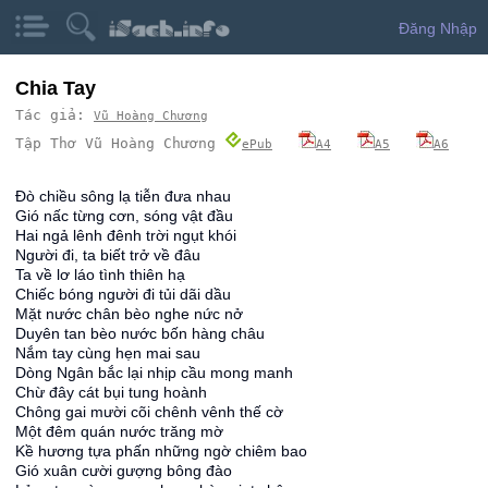
Đăng Nhập
Chia Tay
Tác giả:
Vũ Hoàng Chương
Tập Thơ Vũ Hoàng Chương
ePub
A4
A5
A6
Đò chiều sông lạ tiễn đưa nhau
Gió nấc từng cơn, sóng vật đầu
Hai ngả lênh đênh trời ngụt khói
Người đi, ta biết trở về đâu
Ta về lơ láo tình thiên hạ
Chiếc bóng người đi tủi dãi dầu
Mặt nước chân bèo nghe nức nở
Duyên tan bèo nước bốn hàng châu
Nắm tay cùng hẹn mai sau
Dòng Ngân bắc lại nhịp cầu mong manh
Chừ đây cát bụi tung hoành
Chông gai mười cõi chênh vênh thế cờ
Một đêm quán nước trăng mờ
Kề hương tựa phấn những ngờ chiêm bao
Gió xuân cười gượng bông đào