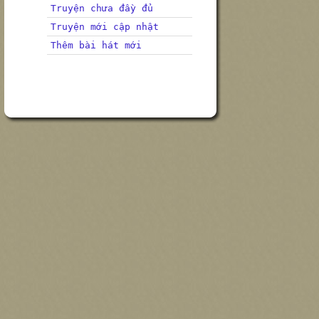
Truyện chưa đầy đủ
Truyện mới cập nhật
Thêm bài hát mới