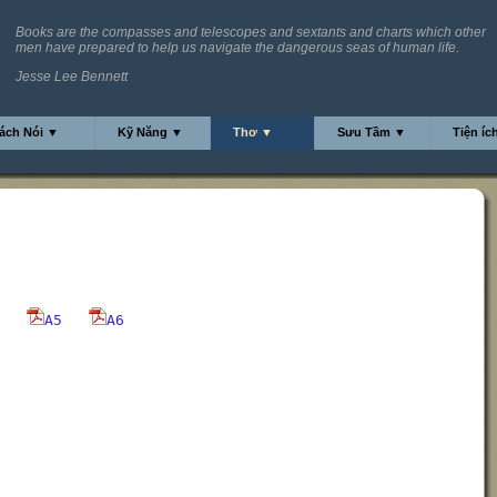
Books are the compasses and telescopes and sextants and charts which other
men have prepared to help us navigate the dangerous seas of human life.
Jesse Lee Bennett
ách Nói ▼
Kỹ Năng ▼
Thơ ▼
Sưu Tầm ▼
Tiện íc
A5
A6