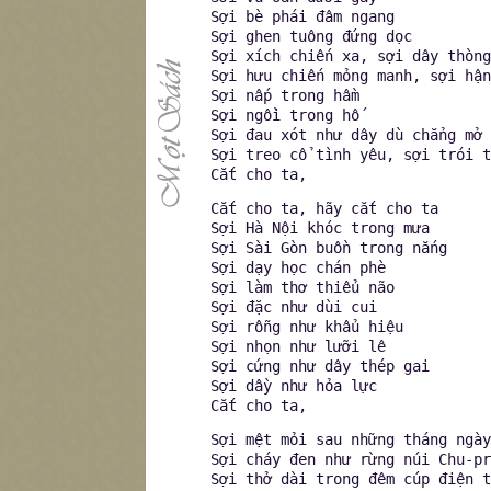
Sợi bè phái đâm ngang
Sợi ghen tuông đứng dọc
Sợi xích chiến xa, sợi dây thòng
Sợi hưu chiến mỏng manh, sợi hận
Sợi nấp trong hầm
Sợi ngồi trong hố
Sợi đau xót như dây dù chẳng mở
Sợi treo cổ tình yêu, sợi trói t
Cắt cho ta,
Cắt cho ta, hãy cắt cho ta
Sợi Hà Nội khóc trong mưa
Sợi Sài Gòn buồn trong nắng
Sợi dạy học chán phè
Sợi làm thơ thiểu não
Sợi đặc như dùi cui
Sợi rỗng như khẩu hiệu
Sợi nhọn như lưỡi lê
Sợi cứng như dây thép gai
Sợi dầy như hỏa lực
Cắt cho ta,
Sợi mệt mỏi sau những tháng ngày
Sợi cháy đen như rừng núi Chu-pr
Sợi thở dài trong đêm cúp điện t