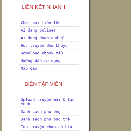
LIÊN KẾT NHANH
Chơi bài tiến lên
Ai đang online!
Ai đang download gì
Đọc truyện đêm khuya
Download ebook mẫu
Hướng dẫn sử dụng
Nạp gạo
BIÊN TẬP VIÊN
Upload truyện mới & tạo
ePub
Danh sách phú ông
Danh sách phú ông trẻ
Top truyện chưa có bìa