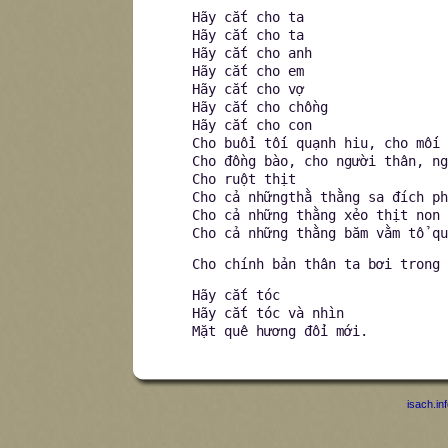
Hãy cắt cho ta
Hãy cắt cho ta
Hãy cắt cho anh
Hãy cắt cho em
Hãy cắt cho vợ
Hãy cắt cho chồng
Hãy cắt cho con
Cho buổi tối quạnh hiu, cho mối 
Cho đồng bào, cho người thân, ng
Cho ruột thịt
Cho cả nhữngthằ thằng sa đích ph
Cho cả những thằng xẻo thịt non 
Cho cả những thằng băm vằm tổ qu
Cho chính bản thân ta bơi trong 
Hãy cắt tóc
Hãy cắt tóc và nhìn
Mặt quê hương đổi mới.
isach.in