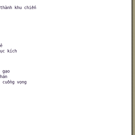
thành khu chiến
ẻ
ục kích
 gạo
hán
 cuồng vọng