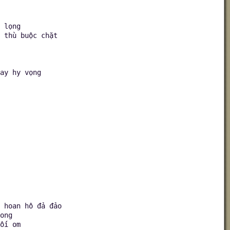
 lọng
 thù buộc chặt
ay hy vọng
 hoan hô đả đảo
ong
ối om