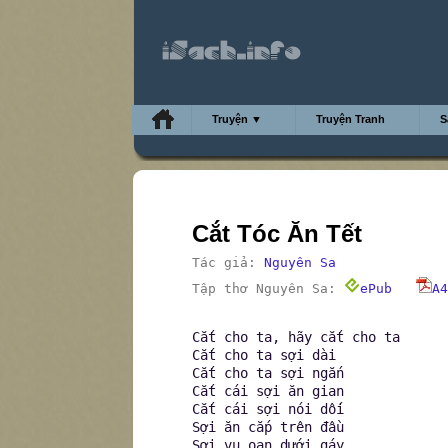
Truyện ▼
Truyện Tranh
S
Cắt Tóc Ăn Tết
Tác giả:
Nguyên Sa
Tập thơ Nguyên Sa:
ePub
A4
Cắt cho ta, hãy cắt cho ta
Cắt cho ta sợi dài
Cắt cho ta sợi ngắn
Cắt cái sợi ăn gian
Cắt cái sợi nói dối
Sợi ăn cắp trên đầu
Sơi vu oan dưới gáy