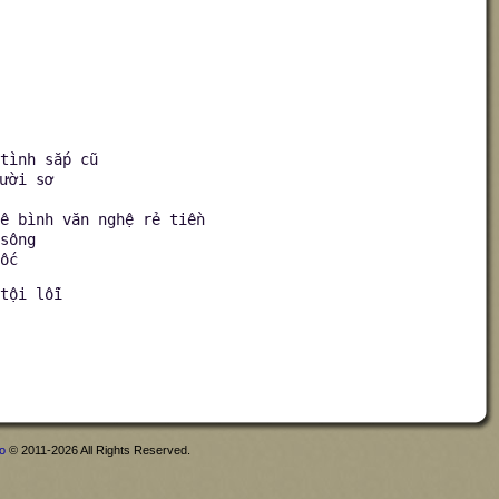
tình sắp cũ
ười sơ
ê bình văn nghệ rẻ tiền
sông
ốc
tội lỗi
fo
© 2011-2026 All Rights Reserved.