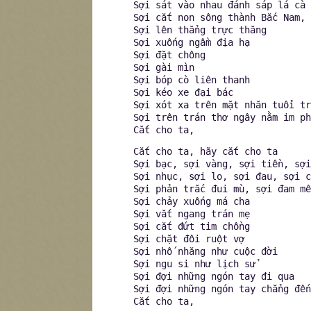
Sợi sát vào nhau đánh sáp lá cà
Sợi cắt non sông thành Bắc Nam, 
Sợi lên thẳng trực thăng
Sợi xuống ngầm địa hạ
Sợi đặt chông
Sợi gài mìn
Sợi bóp cò liên thanh
Sợi kéo xe đại bác
Sợi xót xa trên mặt nhăn tuổi tr
Sợi trên trán thơ ngây nằm im ph
Cắt cho ta,
Cắt cho ta, hãy cắt cho ta
Sợi bạc, sợi vàng, sợi tiền, sợi
Sợi nhục, sợi lo, sợi đau, sợi c
Sợi phản trắc đui mù, sợi đam mê
Sợi chảy xuống má cha
Sợi vắt ngang trán mẹ
Sợi cắt đứt tim chồng
Sợi chặt đôi ruột vợ
Sợi nhố nhăng như cuộc đời
Sợi ngu si như lịch sử
Sợi đợi những ngón tay đi qua
Sợi đợi những ngón tay chẳng đến
Cắt cho ta,