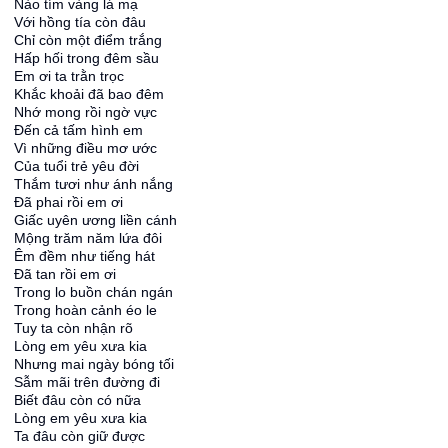
Nào tím vàng lá mạ
Với hồng tía còn đâu
Chỉ còn một điểm trắng
Hấp hối trong đêm sầu
Em ơi ta trằn trọc
Khắc khoải đã bao đêm
Nhớ mong rồi ngờ vực
Đến cả tấm hình em
Vì những điều mơ ước
Của tuổi trẻ yêu đời
Thắm tươi như ánh nắng
Đã phai rồi em ơi
Giấc uyên ương liền cánh
Mộng trăm năm lứa đôi
Êm đềm như tiếng hát
Đã tan rồi em ơi
Trong lo buồn chán ngán
Trong hoàn cảnh éo le
Tuy ta còn nhận rõ
Lòng em yêu xưa kia
Nhưng mai ngày bóng tối
Sẫm mãi trên đường đi
Biết đâu còn có nữa
Lòng em yêu xưa kia
Ta đâu còn giữ được