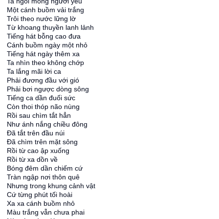
Ta ngồi mong người yêu
Một cánh buồm vải trắng
Trôi theo nước lững lờ
Từ khoang thuyền lanh lảnh
Tiếng hát bỗng cao đưa
Cánh buồm ngày một nhỏ
Tiếng hát ngày thêm xa
Ta nhìn theo không chớp
Ta lắng mãi lời ca
Phải đương đầu với gió
Phải bơi ngược dòng sông
Tiếng ca dần đuối sức
Còn thoi thóp não nùng
Rồi sau chìm tắt hẳn
Như ánh nắng chiều đông
Đã tắt trên đầu núi
Đã chìm trên mặt sông
Rồi từ cao ập xuống
Rồi từ xa dồn về
Bóng đêm dần chiếm cứ
Tràn ngập nơi thôn quê
Nhưng trong khung cảnh vật
Cứ từng phút tối hoài
Xa xa cánh buồm nhỏ
Màu trắng vẫn chưa phai