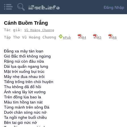
Đăng Nhập
Cánh Buồm Trắng
Tác giả:
Vũ Hoàng Chương
Tập Thơ Vũ Hoàng Chương
ePub
A4
A5
A6
Đằng xa mây tán loạn
Gió Bắc thổi không ngừng
Rặng núi còn đâu nữa
Dải lụa quấn ngang lưng
Mặt trời xuống bụi trúc
Mây nhẹ đua nhau trôi
Tiếng trống trên chòi huyện
Thu không đã đổ hồi
Ánh vàng lây lứt vướng
Trên đồng lúa bao la
Màu tím hồng tan nát
Từng mảnh trên sông Đà
Dưới chân sóng nức nở
Ta ngồi nghe buổi chiều
Bên tai gió nức nở