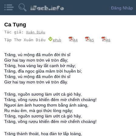
Đăng Nhập
Ca Tụng
Tác giả:
Xuân Diệu
Tập Thơ Xuân Diệu
ePub
A4
A5
A6
Trăng, vú mộng đã muôn đời thi sĩ
Giơ hai tay mơn trớn vẻ tròn đầy;
Trăng, hoa vàng lay lắt cạnh bờ mây;
Trăng, đĩa ngọc giữa mâm trời huyền bí;
Trăng, vú mộng đã muôn đời thi sĩ
Giơ hai tay mơn trớn vẻ tròn đầy.
Trăng, nguồn sương làm ướt cả gió hây,
Trăng, võng rượu khiến đêm mờ chếnh choáng!
Ngươi ám ảnh hương thơm bằng ánh sáng,
Ru màu êm, mà gọi thức lòng ngây;
Trăng, nguồn sương làm ướt cả gió hây,
Trăng, võng rượu khiến đêm mờ chếnh choáng!
Trăng thánh thoát, hoạ đàn tơ lấp loáng,