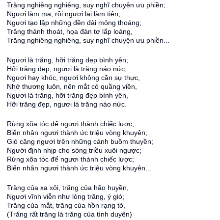
Trăng nghiêng nghiêng, suy nghĩ chuyện ưu phiền;
Ngươi làm ma, rồi ngươi lại làm tiên;
Ngươi tạo lập những đền đài mỏng thoáng;
Trăng thánh thoát, họa đàn tơ lấp loáng,
Trăng nghiêng nghiêng, suy nghĩ chuyện ưu phiền...
Ngươi là trăng, hỡi trăng dẹp bình yên;
Hỡi trăng đẹp, ngươi là trăng náo nức;
Ngươi hay khóc, ngươi không cần sự thực,
Nhớ thương luôn, nên mắt có quầng viền,
Ngươi là trăng, hỡi trăng đẹp bình yên,
Hỡi trăng đẹp, ngươi là trăng náo nức.
Rừng xõa tóc để ngươi thành chiếc lược;
Biển nhân ngươi thành ức triệu vòng khuyên;
Gió căng ngươi trên những cánh buồm thuyền;
Người định nhịp cho sóng triều xuôi ngược;
Rừng xõa tóc để ngươi thành chiếc lược;
Biển nhân ngươi thành ức triệu vòng khuyên...
Trăng của xa xôi, trăng của hão huyền,
Ngươi vĩnh viễn như lòng trăng, ý gió;
Trăng của mắt, trăng của hồn rạng tỏ,
(Trăng rất trăng là trăng của tình duyên)