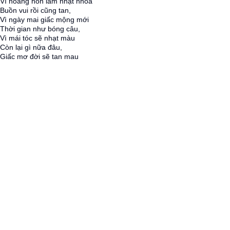
Vì hoàng hôn làm nhạt nhòa
Buồn vui rồi cũng tan,
Vì ngày mai giấc mộng mới
Thời gian như bóng câu,
Vì mái tóc sẽ nhạt màu
Còn lại gì nữa đâu,
Giấc mơ đời sẽ tan mau