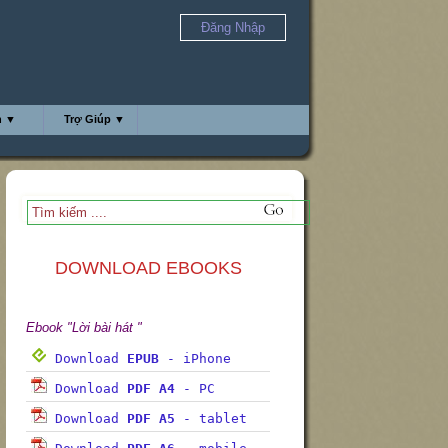
Đăng Nhập
h ▼
Trợ Giúp ▼
DOWNLOAD EBOOKS
Ebook "Lời bài hát "
Download
EPUB
- iPhone
Download
PDF A4
- PC
Download
PDF A5
- tablet