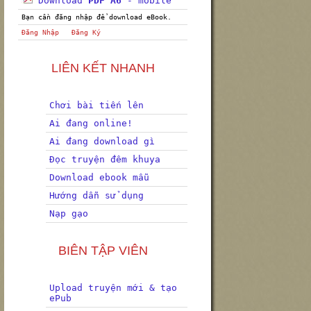
Download
PDF A6
- mobile
Bạn cần đăng nhập để download eBook.
Đăng Nhập
Đăng Ký
LIÊN KẾT NHANH
Chơi bài tiến lên
Ai đang online!
Ai đang download gì
Đọc truyện đêm khuya
Download ebook mẫu
Hướng dẫn sử dụng
Nạp gạo
BIÊN TẬP VIÊN
Upload truyện mới & tạo
ePub