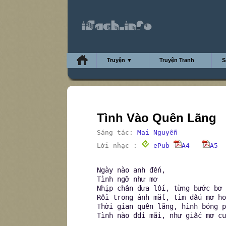
Truyện ▼
Truyện Tranh
S
Tình Vào Quên Lãng
Sáng tác:
Mai Nguyễn
Lời nhạc :
ePub
A4
A5
Ngày nào anh đến,
Tình ngỡ như mơ
Nhịp chân đưa lối, từng bước bơ 
Rồi trong ánh mắt, tìm dấu mơ ho
Thời gian quên lãng, hình bóng p
Tình nào đdi mãi, như giấc mơ cu