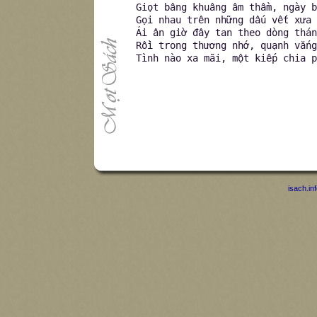
Giọt bâng khuâng âm thầm, ngày b
Gọi nhau trên những dấu vết xưa 
Ái ân giờ đây tan theo dòng thán
Rồi trong thương nhớ, quạnh vắng
Tình nào xa mãi, một kiếp chia p
isach.in