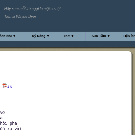
Hãy xem mỗi trở ngại là một cơ hội.
Tiến sĩ Wayne Dyer
ách Nói ▼
Kỹ Năng ▼
Thơ ▼
Sưu Tầm ▼
Tiện íc
A6
vơ
a
hôi pha
ốn xa vời