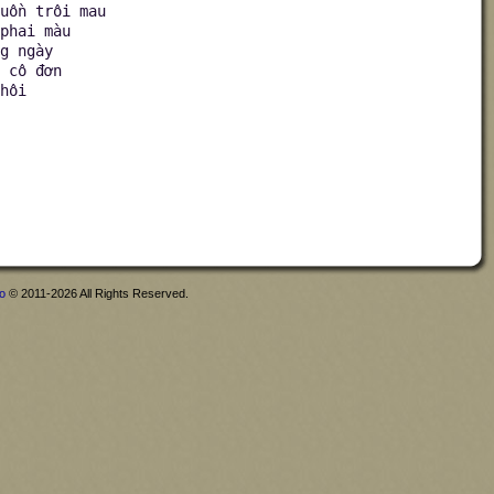
uồn trôi mau
phai màu
g ngày
 cô đơn
hôi
fo
© 2011-2026 All Rights Reserved.