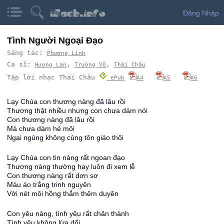
Đăng Nhập
Tình Người Ngoại Đạo
Sáng tác:
Phương Linh
Ca sĩ:
,
,
Hương Lan
Trường Vũ
Thái Châu
Tập lời nhạc Thái Châu
ePub
A4
A5
A6
Lạy Chúa con thương nàng đã lâu rồi
Thương thật nhiều nhưng con chưa dám nói
Con thương nàng đã lâu rồi
Mà chưa dám hé môi
Ngại ngùng không cùng tôn giáo thôi
Lạy Chúa con tin nàng rất ngoan đạo
Thương nàng thường hay luôn đi xem lễ
Con thương nàng rất dơn sơ
Màu áo trắng trinh nguyên
Với nét môi hồng thắm thêm duyên
Con yêu nàng, tình yêu rất chân thành
Tình yêu không lừa dối