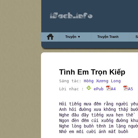
Truyện ▼
Truyện Tranh
S
Tình Em Trọn Kiếp
Sáng tác:
Hồng Xương Long
Lời nhạc :
ePub
A4
A5
Hỏi tiếng mưa đêm rằng người yêu
Anh hỏi đường xưa không thấy bướ
Nghe đâu đây tiếng xưa hẹn thề
Ngọn đèn đêm cúi xuống đường khu
Nghe lòng buồn tênh im lặng ngườ
Nhớ em môi cười ánh mắt buồn