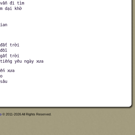
vẫn đi tìm
m dại khờ
ian
đất trời
đồi
gất trời
tiếng yêu ngày xưa
ến xưa
o
sâu
fo
© 2011-2026 All Rights Reserved.