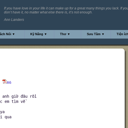
If you have love in your life it can make up for a great many things you lack. If yo
don’t have it, no matter what else there is, it’s not enough.
Ann Landers
ách Nói ▼
Kỹ Năng ▼
Thơ ▼
Sưu Tầm ▼
Tiện íc
A6
 anh giờ đâu rồi
c em tìm về
ya
i qua