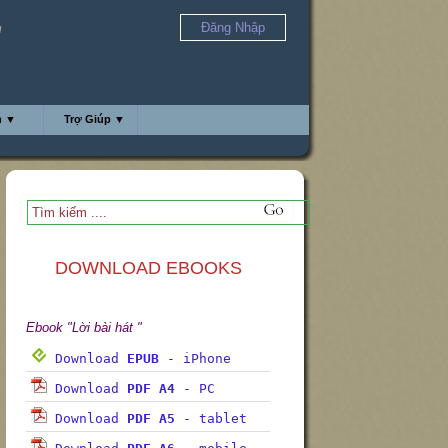
Đăng Nhập
u
h ▼
Trợ Giúp ▼
DOWNLOAD EBOOKS
Ebook "Lời bài hát "
Download
EPUB
- iPhone
Download
PDF A4
- PC
Download
PDF A5
- tablet