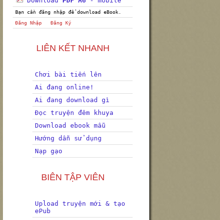
Download
PDF A6
- mobile
Bạn cần đăng nhập để download eBook.
Đăng Nhập
Đăng Ký
LIÊN KẾT NHANH
Chơi bài tiến lên
Ai đang online!
Ai đang download gì
Đọc truyện đêm khuya
Download ebook mẫu
Hướng dẫn sử dụng
Nạp gạo
BIÊN TẬP VIÊN
Upload truyện mới & tạo
ePub