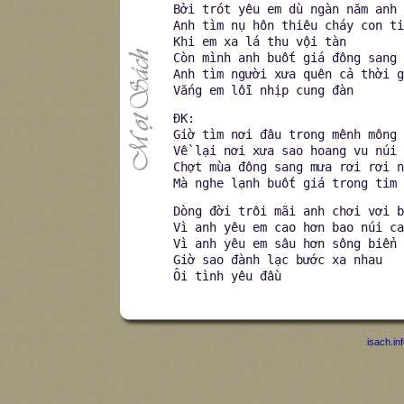
Bởi trót yêu em dù ngàn năm anh 
Anh tìm nụ hôn thiêu cháy con ti
Khi em xa lá thu vội tàn
Còn mình anh buốt giá đông sang
Anh tìm người xưa quên cả thời g
Vắng em lỗi nhịp cung đàn
ĐK:
Giờ tìm nơi đâu trong mênh mông 
Về lại nơi xưa sao hoang vu núi 
Chợt mùa đông sang mưa rơi rơi n
Mà nghe lạnh buốt giá trong tim 
Dòng đời trôi mãi anh chơi vơi b
Vì anh yêu em cao hơn bao núi ca
Vì anh yêu em sâu hơn sông biển 
Giờ sao đành lạc bước xa nhau
Ôi tình yêu đầu
isach.in