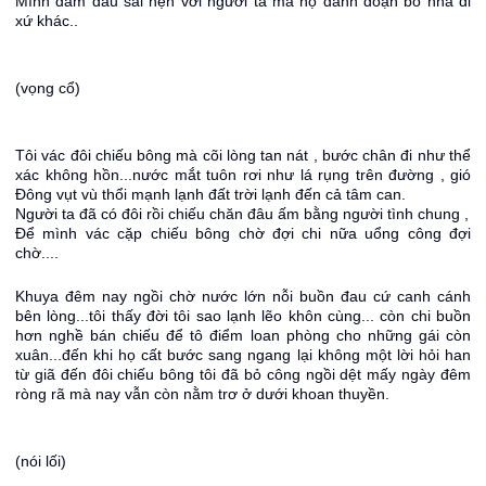
Mình dám đâu sai hẹn với người ta mà họ đành đoạn bỏ nhà đi
xứ khác..
(vọng cổ)
Tôi vác đôi chiếu bông mà cõi lòng tan nát , bước chân đi như thể
xác không hồn...nước mắt tuôn rơi như lá rụng trên đường , gió
Đông vụt vù thổi mạnh lạnh đất trời lạnh đến cả tâm can.
Người ta đã có đôi rồi chiếu chăn đâu ấm bằng người tình chung ,
Để mình vác cặp chiếu bông chờ đợi chi nữa uổng công đợi
chờ....
Khuya đêm nay ngồi chờ nước lớn nỗi buồn đau cứ canh cánh
bên lòng...tôi thấy đời tôi sao lạnh lẽo khôn cùng... còn chi buồn
hơn nghề bán chiếu để tô điểm loan phòng cho những gái còn
xuân...đến khi họ cất bước sang ngang lại không một lời hỏi han
từ giã đến đôi chiếu bông tôi đã bỏ công ngồi dệt mấy ngày đêm
ròng rã mà nay vẫn còn nằm trơ ở dưới khoan thuyền.
(nói lối)