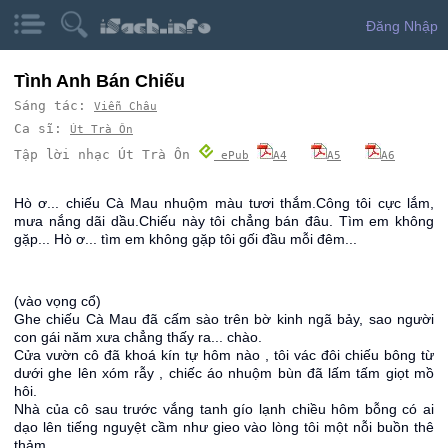
Đăng Nhập
Tình Anh Bán Chiếu
Sáng tác:
Viễn Châu
Ca sĩ:
Út Trà Ôn
Tập lời nhạc Út Trà Ôn
ePub
A4
A5
A6
Hò ơ... chiếu Cà Mau nhuộm màu tươi thắm.Công tôi cực lắm,
mưa nắng dãi dầu.Chiếu này tôi chẳng bán đâu. Tìm em không
gặp... Hò ơ... tìm em không gặp tôi gối đầu mỗi đêm...
(vào vọng cổ)
Ghe chiếu Cà Mau đã cấm sào trên bờ kinh ngã bảy, sao người
con gái năm xưa chẳng thấy ra... chào.
Cửa vườn cô đã khoá kín tự hôm nào , tôi vác đôi chiếu bông từ
dưới ghe lên xóm rẫy , chiếc áo nhuộm bùn đã lấm tấm giọt mồ
hôi.
Nhà của cô sau trước vắng tanh gío lạnh chiều hôm bỗng có ai
dạo lên tiếng nguyệt cầm như gieo vào lòng tôi một nỗi buồn thê
thảm.