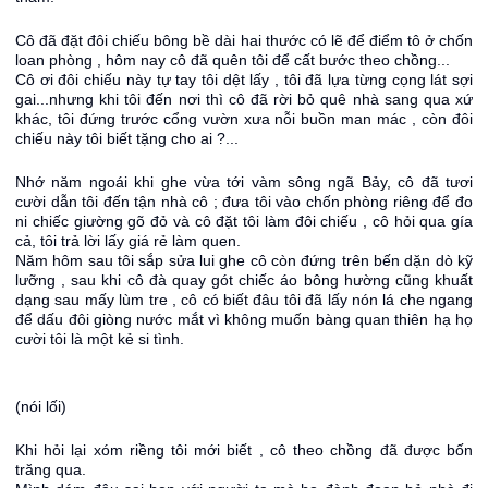
Cô đã đặt đôi chiếu bông bề dài hai thước có lẽ để điểm tô ở chốn
loan phòng , hôm nay cô đã quên tôi để cất bước theo chồng...
Cô ơi đôi chiếu này tự tay tôi dệt lấy , tôi đã lựa từng cọng lát sợi
gai...nhưng khi tôi đến nơi thì cô đã rời bỏ quê nhà sang qua xứ
khác, tôi đứng trước cổng vườn xưa nỗi buồn man mác , còn đôi
chiếu này tôi biết tặng cho ai ?...
Nhớ năm ngoái khi ghe vừa tới vàm sông ngã Bảy, cô đã tươi
cười dẫn tôi đến tận nhà cô ; đưa tôi vào chốn phòng riêng để đo
ni chiếc giường gõ đỏ và cô đặt tôi làm đôi chiếu , cô hỏi qua gía
cả, tôi trả lời lấy giá rẻ làm quen.
Năm hôm sau tôi sắp sửa lui ghe cô còn đứng trên bến dặn dò kỹ
lưỡng , sau khi cô đà quay gót chiếc áo bông hường cũng khuất
dạng sau mấy lùm tre , cô có biết đâu tôi đã lấy nón lá che ngang
để dấu đôi giòng nước mắt vì không muốn bàng quan thiên hạ họ
cười tôi là một kẻ si tình.
(nói lối)
Khi hỏi lại xóm riềng tôi mới biết , cô theo chồng đã được bốn
trăng qua.