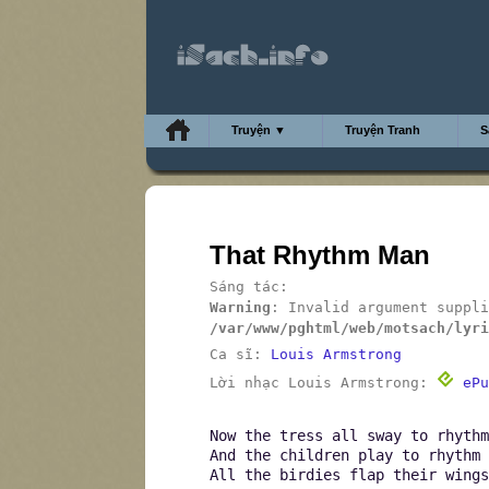
Truyện ▼
Truyện Tranh
S
That Rhythm Man
Sáng tác:
Warning
: Invalid argument suppli
/var/www/pghtml/web/motsach/lyri
Ca sĩ:
Louis Armstrong
Lời nhạc Louis Armstrong:
ePu
Now the tress all sway to rhythm
And the children play to rhythm
All the birdies flap their wings