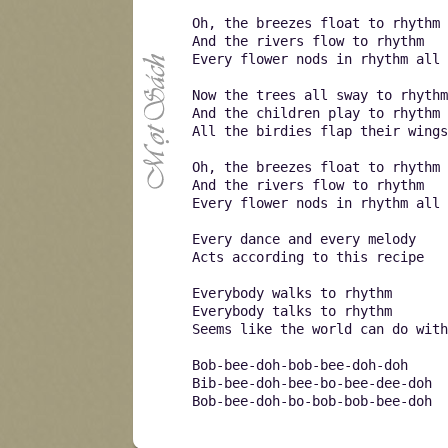
Oh, the breezes float to rhythm
And the rivers flow to rhythm
Every flower nods in rhythm all 
Now the trees all sway to rhythm
And the children play to rhythm
All the birdies flap their wings
Oh, the breezes float to rhythm
And the rivers flow to rhythm
Every flower nods in rhythm all 
Every dance and every melody
Acts according to this recipe
Everybody walks to rhythm
Everybody talks to rhythm
Seems like the world can do with
Bob-bee-doh-bob-bee-doh-doh
Bib-bee-doh-bee-bo-bee-dee-doh
Bob-bee-doh-bo-bob-bob-bee-doh