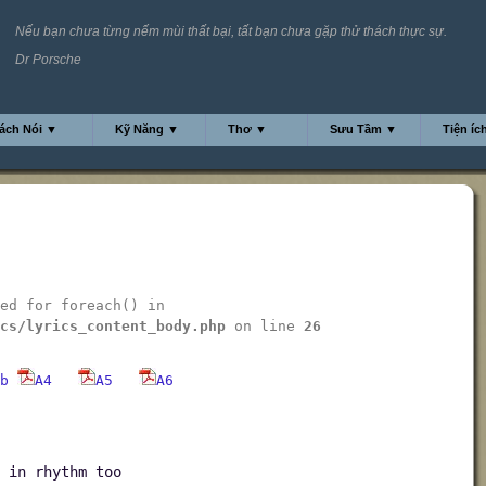
Nếu bạn chưa từng nếm mùi thất bại, tất bạn chưa gặp thử thách thực sự.
Dr Porsche
ách Nói ▼
Kỹ Năng ▼
Thơ ▼
Sưu Tầm ▼
Tiện íc
ed for foreach() in
cs/lyrics_content_body.php
on line
26
b
A4
A5
A6
 in rhythm too