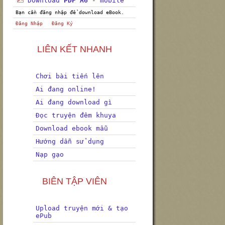
Download
PDF A6
- mobile
Bạn cần đăng nhập để download eBook.
Đăng Nhập
Đăng Ký
LIÊN KẾT NHANH
Chơi bài tiến lên
Ai đang online!
Ai đang download gì
Đọc truyện đêm khuya
Download ebook mẫu
Hướng dẫn sử dụng
Nạp gạo
BIÊN TẬP VIÊN
Upload truyện mới & tạo
ePub