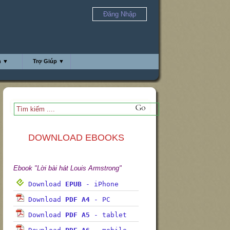
Đăng Nhập
h ▼
Trợ Giúp ▼
DOWNLOAD EBOOKS
Ebook "Lời bài hát Louis Armstrong"
Download
EPUB
- iPhone
Download
PDF A4
- PC
Download
PDF A5
- tablet