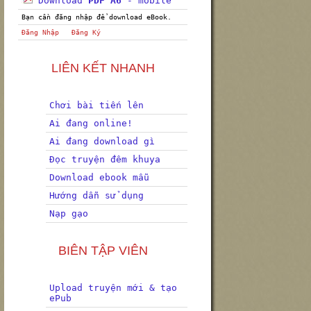
Download
PDF A6
- mobile
Bạn cần đăng nhập để download eBook.
Đăng Nhập
Đăng Ký
LIÊN KẾT NHANH
Chơi bài tiến lên
Ai đang online!
Ai đang download gì
Đọc truyện đêm khuya
Download ebook mẫu
Hướng dẫn sử dụng
Nạp gạo
BIÊN TẬP VIÊN
Upload truyện mới & tạo
ePub