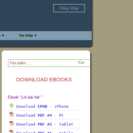
Đăng Nhập
h ▼
Trợ Giúp ▼
DOWNLOAD EBOOKS
Ebook "Lời bài hát "
Download
EPUB
- iPhone
Download
PDF A4
- PC
Download
PDF A5
- tablet