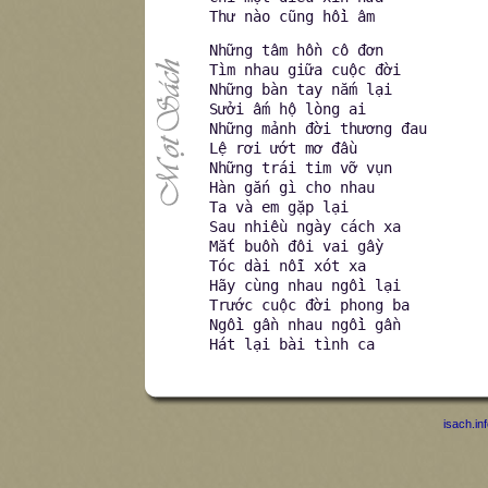
Thư nào cũng hồi âm
Những tâm hồn cô đơn
Tìm nhau giữa cuộc đời
Những bàn tay nắm lại
Sưởi ấm hộ lòng ai
Những mảnh đời thương đau
Lệ rơi ướt mơ đầu
Những trái tim vỡ vụn
Hàn gắn gì cho nhau
Ta và em gặp lại
Sau nhiều ngày cách xa
Mắt buồn đôi vai gầy
Tóc dài nỗi xót xa
Hãy cùng nhau ngồi lại
Trước cuộc đời phong ba
Ngồi gần nhau ngồi gần
Hát lại bài tình ca
isach.in