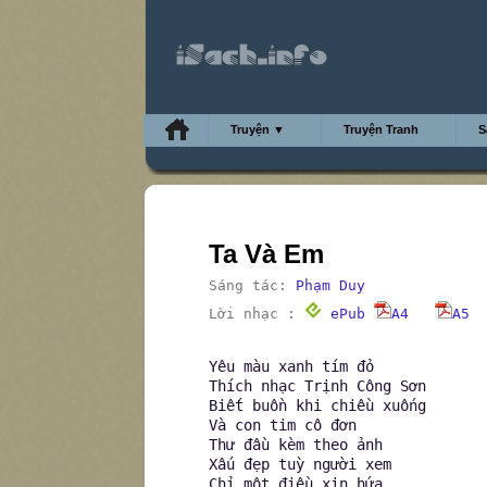
Truyện ▼
Truyện Tranh
S
Ta Và Em
Sáng tác:
Phạm Duy
Lời nhạc :
ePub
A4
A5
Yêu màu xanh tím đỏ
Thích nhạc Trịnh Công Sơn
Biết buồn khi chiều xuống
Và con tim cô đơn
Thư đầu kèm theo ảnh
Xấu đẹp tuỳ người xem
Chỉ một điều xin hứa