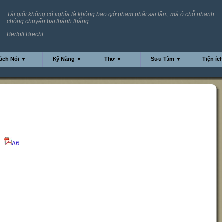
Tài giỏi không có nghĩa là không bao giờ phạm phải sai lầm, mà ở chỗ nhanh
chóng chuyển bại thành thắng.
Bertolt Brecht
ách Nói ▼
Kỹ Năng ▼
Thơ ▼
Sưu Tầm ▼
Tiện íc
A6