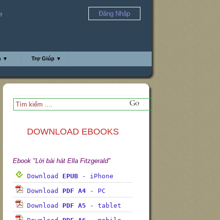
Đăng Nhập
e
h ▼
Trợ Giúp ▼
DOWNLOAD EBOOKS
Ebook "Lời bài hát Ella Fitzgerald"
Download
EPUB
- iPhone
Download
PDF A4
- PC
Download
PDF A5
- tablet