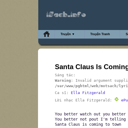
Truyện ▼
Truyện Tranh
S
Santa Claus Is Comin
Sáng tác:
Warning
: Invalid argument suppli
/var/www/pghtml/web/motsach/lyri
Ca sĩ:
Ella Fitzgerald
Lời nhạc Ella Fitzgerald:
ePu
You better watch out you better 
You better not pout I'm telling 
Santa Claus is coming to town