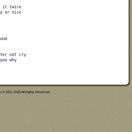
 it twice
y or nice
ood
ter not cry
you why
fo
© 2011-2026 All Rights Reserved.