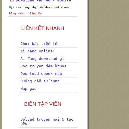
Download
PDF A6
- mobile
Bạn cần đăng nhập để download eBook.
Đăng Nhập
Đăng Ký
LIÊN KẾT NHANH
Chơi bài tiến lên
Ai đang online!
Ai đang download gì
Đọc truyện đêm khuya
Download ebook mẫu
Hướng dẫn sử dụng
Nạp gạo
BIÊN TẬP VIÊN
Upload truyện mới & tạo
ePub