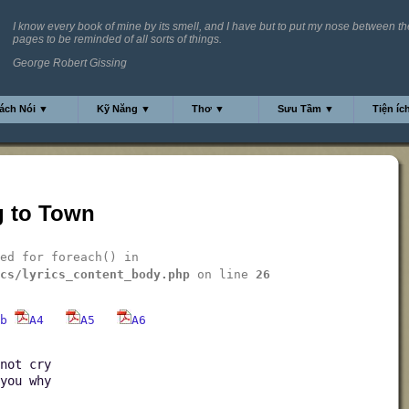
I know every book of mine by its smell, and I have but to put my nose between th
pages to be reminded of all sorts of things.
George Robert Gissing
ách Nói ▼
Kỹ Năng ▼
Thơ ▼
Sưu Tầm ▼
Tiện íc
g to Town
ed for foreach() in
cs/lyrics_content_body.php
on line
26
b
A4
A5
A6
not cry
you why