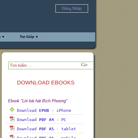
Đăng Nhập
h ▼
Trợ Giúp ▼
DOWNLOAD EBOOKS
Ebook "Lời bài hát Bích Phượng"
Download
EPUB
- iPhone
Download
PDF A4
- PC
Download
PDF A5
- tablet