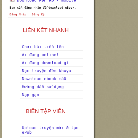
Download
PDF A6
- mobile
Bạn cần đăng nhập để download eBook.
Đăng Nhập
Đăng Ký
LIÊN KẾT NHANH
Chơi bài tiến lên
Ai đang online!
Ai đang download gì
Đọc truyện đêm khuya
Download ebook mẫu
Hướng dẫn sử dụng
Nạp gạo
BIÊN TẬP VIÊN
Upload truyện mới & tạo
ePub