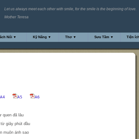
Let us always meet each other with smile, for the smile is the beginning of love.
Mother Teresa
ách Nói ▼
Kỹ Năng ▼
Thơ ▼
Sưu Tầm ▼
Tiện íc
A4
A5
A6
ư quen đã lâu
 từ giây phút đầu
àn muôn ánh sao