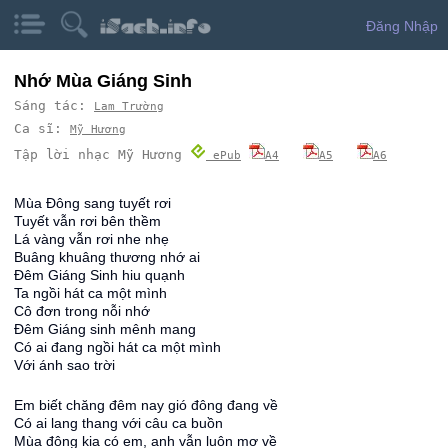
Đăng Nhập
Nhớ Mùa Giáng Sinh
Sáng tác:
Lam Trường
Ca sĩ:
Mỹ Hương
Tập lời nhạc Mỹ Hương
ePub
A4
A5
A6
Mùa Đông sang tuyết rơi
Tuyết vẫn rơi bên thềm
Lá vàng vẫn rơi nhe nhẹ
Buâng khuâng thương nhớ ai
Đêm Giáng Sinh hiu quạnh
Ta ngồi hát ca một mình
Cô đơn trong nỗi nhớ
Đêm Giáng sinh mênh mang
Có ai đang ngồi hát ca một mình
Với ánh sao trời
Em biết chăng đêm nay gió đông đang về
Có ai lang thang với câu ca buồn
Mùa đông kia có em, anh vẫn luôn mơ về