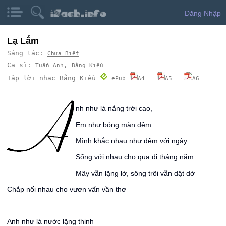
Đăng Nhập
Lạ Lắm
Sáng tác:
Chưa Biết
Ca sĩ:
,
Tuấn Anh
Bằng Kiều
Tập lời nhạc Bằng Kiều
ePub
A4
A5
A6
A
nh như là nắng trời cao,
Em như bóng màn đêm
Mình khắc nhau như đêm với ngày
Sống với nhau cho qua đi tháng năm
Mây vẫn lặng lờ, sông trôi vẫn dật dờ
Chắp nối nhau cho vươn vấn vần thơ
Anh như là nước lặng thinh