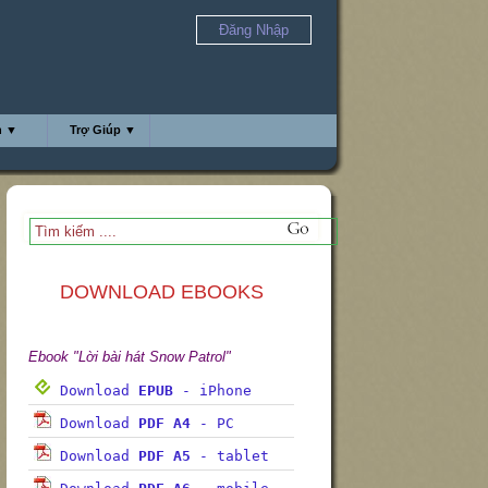
Đăng Nhập
h ▼
Trợ Giúp ▼
DOWNLOAD EBOOKS
Ebook "Lời bài hát Snow Patrol"
Download
EPUB
- iPhone
Download
PDF A4
- PC
Download
PDF A5
- tablet