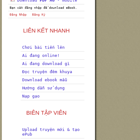
Download
PDF A6
- mobile
Bạn cần đăng nhập để download eBook.
Đăng Nhập
Đăng Ký
LIÊN KẾT NHANH
Chơi bài tiến lên
Ai đang online!
Ai đang download gì
Đọc truyện đêm khuya
Download ebook mẫu
Hướng dẫn sử dụng
Nạp gạo
BIÊN TẬP VIÊN
Upload truyện mới & tạo
ePub