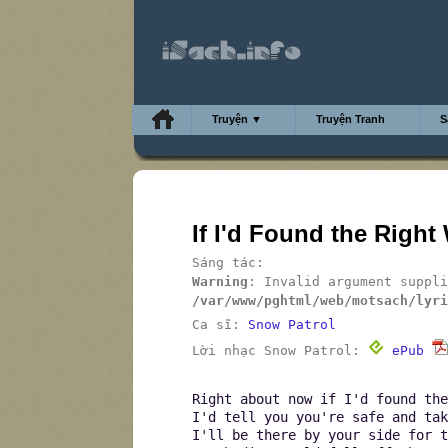
Truyện ▼
Truyện Tranh
S
If I'd Found the Right
Sáng tác:
Warning
: Invalid argument suppli
/var/www/pghtml/web/motsach/lyri
Ca sĩ:
Snow Patrol
Lời nhạc Snow Patrol:
ePub
Right about now if I'd found the
I'd tell you you're safe and tak
I'll be there by your side for t