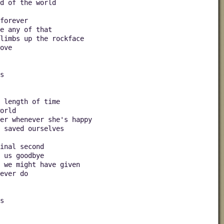
d of the world
forever
e any of that
limbs up the rockface
ove
s
 length of time
orld
er whenever she's happy
 saved ourselves
inal second
 us goodbye
 we might have given
ever do
s