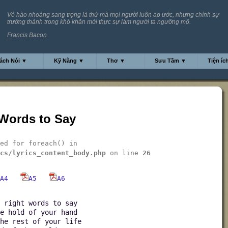
Vẻ hào nhoáng sang trọng là thứ mà mọi người luôn ao ước, nhưng chính sự
trưởng thành trong khó khăn mới thực sự làm người ta ngưỡng mộ.
Francis Bacon
ách Nói ▼
Kỹ Năng ▼
Thơ ▼
Sưu Tầm ▼
Tiện íc
 Words to Say
ed for foreach() in
cs/lyrics_content_body.php
on line
26
A4
A5
A6
 right words to say
e hold of your hand
he rest of your life