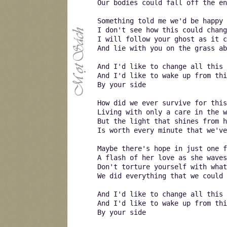
Our bodies could fall off the en
Something told me we'd be happy 
I don't see how this could chang
I will follow your ghost as it c
And lie with you on the grass ab
And I'd like to change all this
And I'd like to wake up from thi
By your side
How did we ever survive for this
Living with only a care in the w
But the light that shines from h
Is worth every minute that we've
Maybe there's hope in just one f
A flash of her love as she waves
Don't torture yourself with what
We did everything that we could 
And I'd like to change all this
And I'd like to wake up from thi
By your side