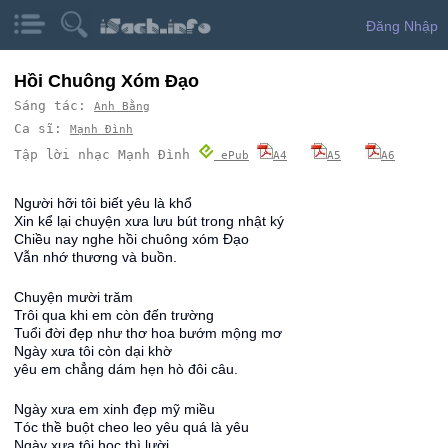
Đăng Nhập
Hồi Chuông Xóm Đạo
Sáng tác:
Anh Bằng
Ca sĩ:
Mạnh Đình
Tập lời nhạc Mạnh Đình
ePub
A4
A5
A6
Người hỡi tôi biết yêu là khổ
Xin kể lại chuyện xưa lưu bút trong nhật ký
Chiều nay nghe hồi chuông xóm Đạo
Vẫn nhớ thương và buồn.
Chuyện mười trăm
Trôi qua khi em còn đến trường
Tuổi đời đẹp như thơ hoa bướm mộng mơ
Ngày xưa tôi còn dại khờ
yêu em chẳng dám hẹn hò đôi câu.
Ngày xưa em xinh đẹp mỹ miều
Tóc thề buột cheo leo yêu quá là yêu
Ngày xưa tôi học thì lười