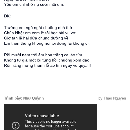
Yêu em chỉ nhớ nụ cười môi em.
ĐK:
Trường em ngó ngát chuông nhà thờ
Chúa Nhật em xem lễ tôi học bài vu vơ
Giờ tan lễ hai đứa chung đường về
Em thẹn thùng không nói tôi đứng lại không đi.
Rồi mười năm trôi êm hoa trắng cài áo tím
Không từ giã một lời từng hồi chuông xóm đạo
Rộn ràng mừng thành lễ áo tím ngày vu quy..!!!
Trình bày: Như Quỳnh
by Thảo Nguyên