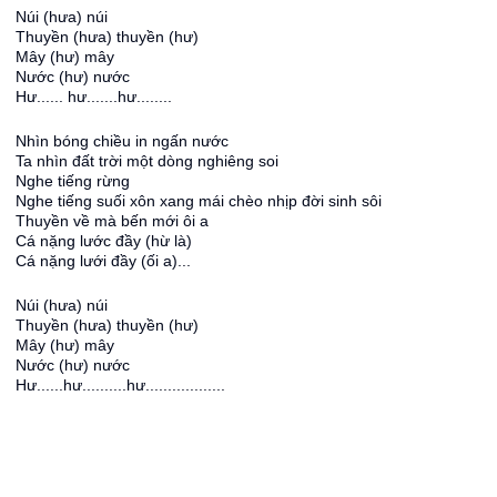
Núi (hưa) núi
Thuyền (hưa) thuyền (hư)
Mây (hư) mây
Nước (hư) nước
Hư...... hư.......hư........
Nhìn bóng chiều in ngấn nước
Ta nhìn đất trời một dòng nghiêng soi
Nghe tiếng rừng
Nghe tiếng suối xôn xang mái chèo nhịp đời sinh sôi
Thuyền về mà bến mới ôi a
Cá nặng lước đầy (hừ là)
Cá nặng lưới đầy (ối a)...
Núi (hưa) núi
Thuyền (hưa) thuyền (hư)
Mây (hư) mây
Nước (hư) nước
Hư......hư..........hư..................