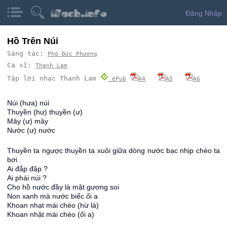
Đăng Nhập
Hồ Trên Núi
Sáng tác:
Phó Đức Phương
Ca sĩ:
Thanh Lam
Tập lời nhạc Thanh Lam
ePub
A4
A5
A6
Núi (hưa) núi
Thuyền (hư) thuyền (ư)
Mây (ư) mây
Nước (ư) nước
Thuyền ta ngược thuyền ta xuôi giữa dòng nước bạc nhịp chèo ta
bơi
Ai đắp đập ?
Ai phái núi ?
Cho hồ nước đầy là mặt gương soi
Non xanh mà nước biếc ối a
Khoan nhạt mái chèo (hừ là)
Khoan nhặt mái chèo (ối a)