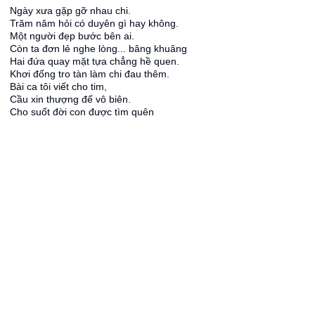
Ngày xưa gặp gỡ nhau chi.
Trăm năm hỏi có duyên gì hay không.
Một người đẹp bước bên ai.
Còn ta đơn lẻ nghe lòng... bâng khuâng
Hai đứa quay mặt tựa chẳng hề quen.
Khơi đống tro tàn làm chi đau thêm.
Bài ca tôi viết cho tim,
Cầu xin thượng đế vô biên.
Cho suốt đời con được tìm quên