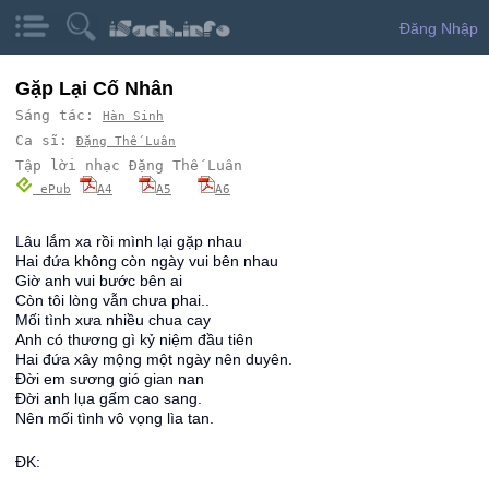
Đăng Nhập
Gặp Lại Cố Nhân
Sáng tác:
Hàn Sinh
Ca sĩ:
Đặng Thế Luân
Tập lời nhạc Đặng Thế Luân
ePub
A4
A5
A6
Lâu lắm xa rồi mình lại gặp nhau
Hai đứa không còn ngày vui bên nhau
Giờ anh vui bước bên ai
Còn tôi lòng vẫn chưa phai..
Mối tình xưa nhiều chua cay
Anh có thương gì kỷ niệm đầu tiên
Hai đứa xây mộng một ngày nên duyên.
Đời em sương gió gian nan
Đời anh lụa gấm cao sang.
Nên mối tình vô vọng lìa tan.
ĐK: