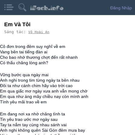
Đăng Nhập
Em Và Tôi
Sáng tác:
Võ Hoài An
Cô đơn trong đêm suy nghĩ về em
Vang bên tai tiếng đàn ai
Cho bao nhớ thương chợt đến rất nhanh
Có thấu chăng lòng anh?
Vững bước qua ngày mai
Anh nghi trong tim từng ngày ta bên nhau
Đôi ta như cánh chim hãy vào trời cao
Em qua giấc mơ ngày xưa anh vẫn mong chờ
Em qua như áng mây chiều nay còn mình anh
Tình yêu mãi trao về em
Em đang nơi xa nhớ chăng tình ta
Tin yêu trao ước mơ ngày sau
Tay ta nắm tay cùng nhau sánh vai
Anh nghi không quên Sài Gòn đêm mưa bay