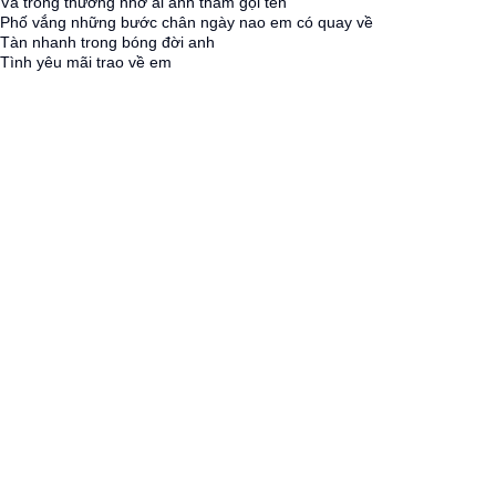
Và trong thương nhớ ai anh thầm gọi tên
Phố vắng những bước chân ngày nao em có quay về
Tàn nhanh trong bóng đời anh
Tình yêu mãi trao về em