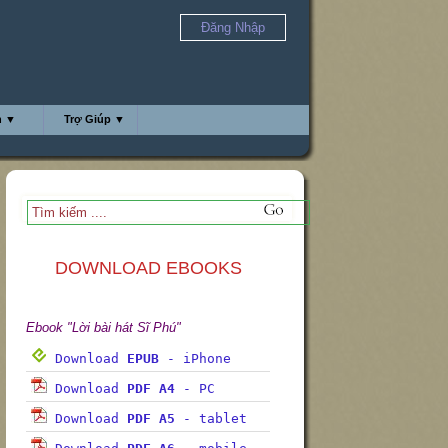
Đăng Nhập
h ▼
Trợ Giúp ▼
DOWNLOAD EBOOKS
Ebook "Lời bài hát Sĩ Phú"
Download
EPUB
- iPhone
Download
PDF A4
- PC
Download
PDF A5
- tablet