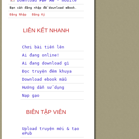
Download
PDF A6
- mobile
Bạn cần đăng nhập để download eBook.
Đăng Nhập
Đăng Ký
LIÊN KẾT NHANH
Chơi bài tiến lên
Ai đang online!
Ai đang download gì
Đọc truyện đêm khuya
Download ebook mẫu
Hướng dẫn sử dụng
Nạp gạo
BIÊN TẬP VIÊN
Upload truyện mới & tạo
ePub