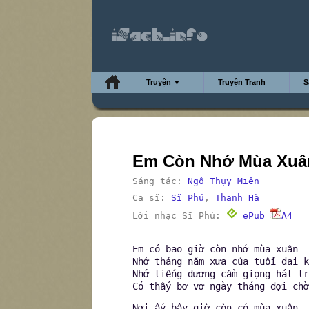
Truyện ▼
Truyện Tranh
S
Em Còn Nhớ Mùa Xuâ
Sáng tác:
Ngô Thụy Miên
Ca sĩ:
Sĩ Phú
,
Thanh Hà
Lời nhạc Sĩ Phú:
ePub
A4
Em có bao giờ còn nhớ mùa xuân
Nhớ tháng năm xưa của tuổi dại k
Nhớ tiếng dương cầm giọng hát tr
Có thấy bơ vơ ngày tháng đợi chờ
Nơi ấy bây giờ còn có mùa xuân