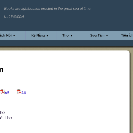
Books are lighthouses erected in the great sea of time.
E.P. Whipple
ách Nói ▼
Kỹ Năng ▼
Thơ ▼
Sưu Tầm ▼
Tiện íc
n
A5
A6
hờ
ẻ thơ