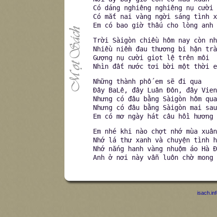
Có dáng nghiêng nghiêng nụ cười 
Có mắt nai vàng ngời sáng tình x
Em có bao giờ thấu cho lòng anh
Trời Sàigòn chiều hôm nay còn nh
Nhiều niềm đau thương bi hận trà
Gượng nụ cười giọt lệ trên môi
Nhìn đất nước tơi bời một thời e
Những thành phố em sẽ đi qua
Đây BaLê, đây Luân Đôn, đây Vien
Nhưng có đâu bằng Sàigòn hôm qua
Nhưng có đâu bằng Sàigòn mai sau
Em có mơ ngày hát câu hồi hương
Em nhé khi nào chợt nhớ mùa xuân
Nhớ lá thư xanh và chuyện tình h
Nhớ nắng hanh vàng nhuộm áo Hà Đ
Anh ở nơi này vẫn luôn chờ mong
isach.in