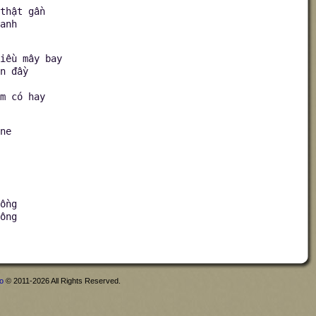
thật gần
anh
iều mây bay
n đầy
m có hay
ne
ồng
ông
fo
© 2011-2026 All Rights Reserved.