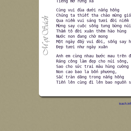
Tiếng mơ rừng xa
Cùng vui đùa dưới nắng hồng
Chúng ta thiết tha chào mừng gió
Qua niềm vui sáng tươi đời niềm 
Mừng say cuộc sống tưng bừng núi
Thắm tô đời xuân thêm hào hùng
Nước non đang chờ mong
Một ngày đầy vui đời, sống say h
Đẹp tươi như ngày xuân
Anh em cùng nhau bước mau trên đ
Ráng công làm đẹp cho núi sông, 
Sao cho sức trai màu hùng cường 
Non cao bao la bốn phương,
Sắc tràn dâng trong nắng hồng
Tiến lên cùng đi lên bao nguồn s
isach.in