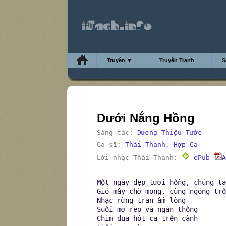
Truyện ▼
Truyện Tranh
S
Dưới Nắng Hồng
Sáng tác:
Dương Thiệu Tước
Ca sĩ:
Thái Thanh
,
Hợp Ca
Lời nhạc Thái Thanh:
ePub
A
Một ngày đẹp tươi hồng, chúng ta
Gió mây chờ mong, cùng ngóng trô
Nhạc rừng tràn ấm lòng
Suối mơ reo và ngàn thông
Chim đua hót ca trên cành