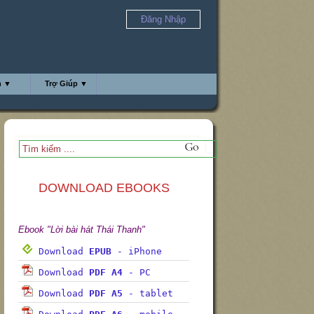
Đăng Nhập
h ▼
Trợ Giúp ▼
DOWNLOAD EBOOKS
Ebook "Lời bài hát Thái Thanh"
Download
EPUB
- iPhone
Download
PDF A4
- PC
Download
PDF A5
- tablet