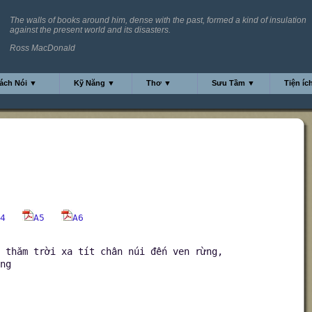
The walls of books around him, dense with the past, formed a kind of insulation
against the present world and its disasters.
Ross MacDonald
ách Nói ▼
Kỹ Năng ▼
Thơ ▼
Sưu Tầm ▼
Tiện íc
4
A5
A6
 thăm trời xa tít chân núi đến ven rừng,
ng