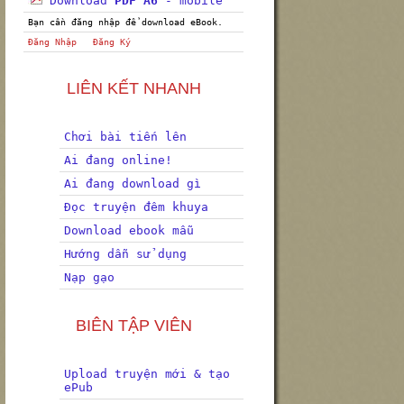
Download
PDF A6
- mobile
Bạn cần đăng nhập để download eBook.
Đăng Nhập
Đăng Ký
LIÊN KẾT NHANH
Chơi bài tiến lên
Ai đang online!
Ai đang download gì
Đọc truyện đêm khuya
Download ebook mẫu
Hướng dẫn sử dụng
Nạp gạo
BIÊN TẬP VIÊN
Upload truyện mới & tạo
ePub