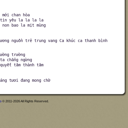
 mới chan hòa
tin yêu la la la la
 non bao la mịt mùng
ương nguồn trẻ trung vang Ca khúc ca thanh bình
ường trường
ta chẳng ngừng
quyết tâm thành tâm
áng tươi đang mong chờ
fo
© 2011-2026 All Rights Reserved.