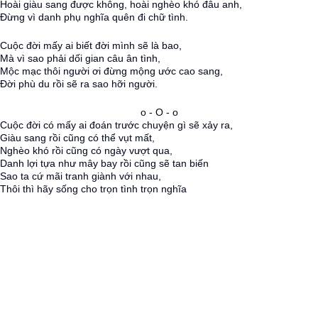
Hoài giàu sang được không, hoài nghèo khó đâu anh,
Đừng vì danh phụ nghĩa quên đi chữ tình.
Cuộc đời mấy ai biết đời mình sẽ là bao,
Mà vì sao phải dối gian câu ân tình,
Mộc mạc thôi người ơi đừng mộng ước cao sang,
Đời phù du rồi sẽ ra sao hỡi người.
o - O - o
Cuộc đời có mấy ai đoán trước chuyện gì sẽ xảy ra,
Giàu sang rồi cũng có thể vụt mất,
Nghèo khó rồi cũng có ngày vượt qua,
Danh lợi tựa như mây bay rồi cũng sẽ tan biến
Sao ta cứ mãi tranh giành với nhau,
Thôi thì hãy sống cho trọn tình trọn nghĩa