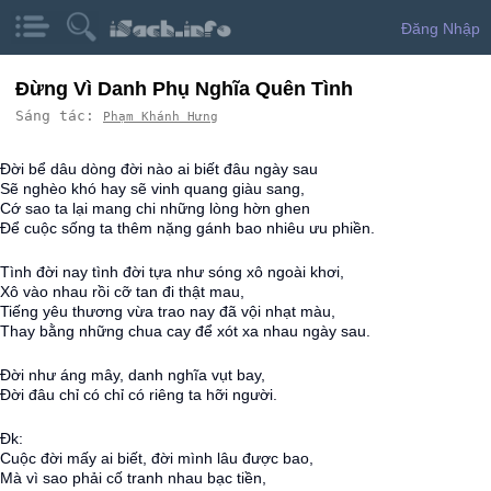
Đăng Nhập
Đừng Vì Danh Phụ Nghĩa Quên Tình
Sáng tác:
Phạm Khánh Hưng
Đời bể dâu dòng đời nào ai biết đâu ngày sau
Sẽ nghèo khó hay sẽ vinh quang giàu sang,
Cớ sao ta lại mang chi những lòng hờn ghen
Để cuộc sống ta thêm nặng gánh bao nhiêu ưu phiền.
Tình đời nay tình đời tựa như sóng xô ngoài khơi,
Xô vào nhau rồi cỡ tan đi thật mau,
Tiếng yêu thương vừa trao nay đã vội nhạt màu,
Thay bằng những chua cay để xót xa nhau ngày sau.
Đời như áng mây, danh nghĩa vụt bay,
Đời đâu chỉ có chỉ có riêng ta hỡi người.
Đk:
Cuộc đời mấy ai biết, đời mình lâu được bao,
Mà vì sao phải cố tranh nhau bạc tiền,