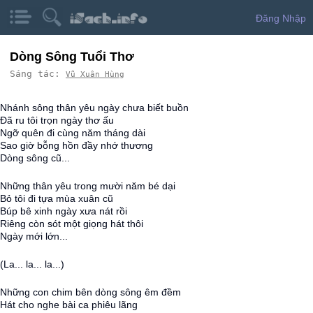
Đăng Nhập
Dòng Sông Tuổi Thơ
Sáng tác:
Vũ Xuân Hùng
Nhánh sông thân yêu ngày chưa biết buồn
Đã ru tôi trọn ngày thơ ấu
Ngỡ quên đi cùng năm tháng dài
Sao giờ bỗng hồn đầy nhớ thương
Dòng sông cũ...
Những thân yêu trong mười năm bé dại
Bỏ tôi đi tựa mùa xuân cũ
Búp bê xinh ngày xưa nát rồi
Riêng còn sót một giọng hát thôi
Ngày mới lớn...
(La... la... la...)
Những con chim bên dòng sông êm đềm
Hát cho nghe bài ca phiêu lãng