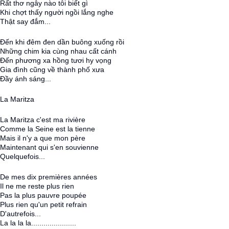
Rất thơ ngây nào tôi biết gì
Khi chợt thấy người ngồi lắng nghe
Thật say đắm...
Đến khi đêm đen dần buông xuống rồi
Những chim kia cùng nhau cất cánh
Đến phương xa hồng tươi hy vọng
Gia đình cũng về thành phố xưa
Đầy ánh sáng...
La Maritza
La Maritza c'est ma rivière
Comme la Seine est la tienne
Mais il n'y a que mon père
Maintenant qui s'en souvienne
Quelquefois...
De mes dix premières années
Il ne me reste plus rien
Pas la plus pauvre poupée
Plus rien qu'un petit refrain
D'autrefois...
La la la la......................