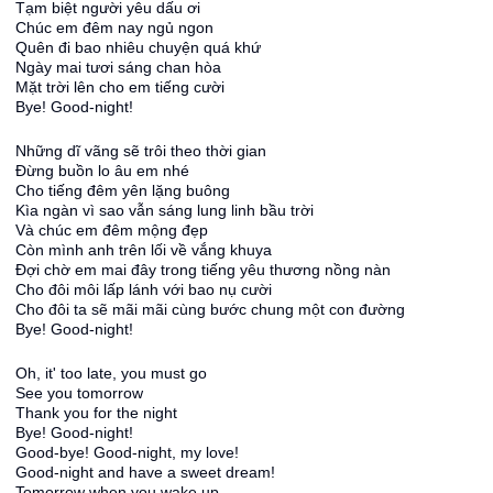
Tạm biệt người yêu dấu ơi
Chúc em đêm nay ngủ ngon
Quên đi bao nhiêu chuyện quá khứ
Ngày mai tươi sáng chan hòa
Mặt trời lên cho em tiếng cười
Bye! Good-night!
Những dĩ vãng sẽ trôi theo thời gian
Đừng buồn lo âu em nhé
Cho tiếng đêm yên lặng buông
Kìa ngàn vì sao vẫn sáng lung linh bầu trời
Và chúc em đêm mộng đẹp
Còn mình anh trên lối về vắng khuya
Đợi chờ em mai đây trong tiếng yêu thương nồng nàn
Cho đôi môi lấp lánh với bao nụ cười
Cho đôi ta sẽ mãi mãi cùng bước chung một con đường
Bye! Good-night!
Oh, it' too late, you must go
See you tomorrow
Thank you for the night
Bye! Good-night!
Good-bye! Good-night, my love!
Good-night and have a sweet dream!
Tomorrow when you wake up