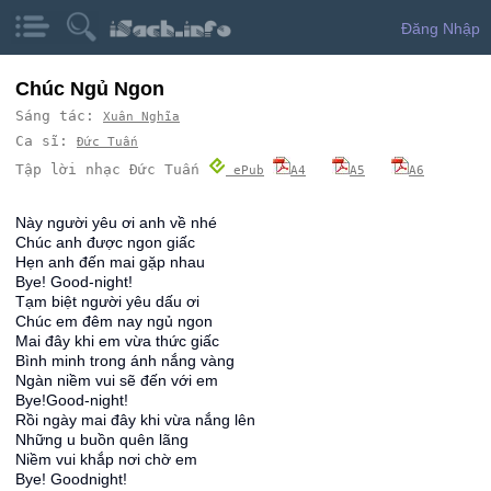
Đăng Nhập
Chúc Ngủ Ngon
Sáng tác:
Xuân Nghĩa
Ca sĩ:
Đức Tuấn
Tập lời nhạc Đức Tuấn
ePub
A4
A5
A6
Này người yêu ơi anh về nhé
Chúc anh được ngon giấc
Hẹn anh đến mai gặp nhau
Bye! Good-night!
Tạm biệt người yêu dấu ơi
Chúc em đêm nay ngủ ngon
Mai đây khi em vừa thức giấc
Bình minh trong ánh nắng vàng
Ngàn niềm vui sẽ đến với em
Bye!Good-night!
Rồi ngày mai đây khi vừa nắng lên
Những u buồn quên lãng
Niềm vui khắp nơi chờ em
Bye! Goodnight!