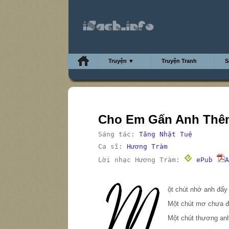
Truyện ▼
Truyện Tranh
S
Cho Em Gấn Anh Thê
Sáng tác:
Tăng Nhật Tuệ
Ca sĩ:
Hương Tràm
Lời nhạc Hương Tràm:
ePub
A
M
ột chút nhớ anh đấy
Một chút mơ chưa 
Một chút thương an