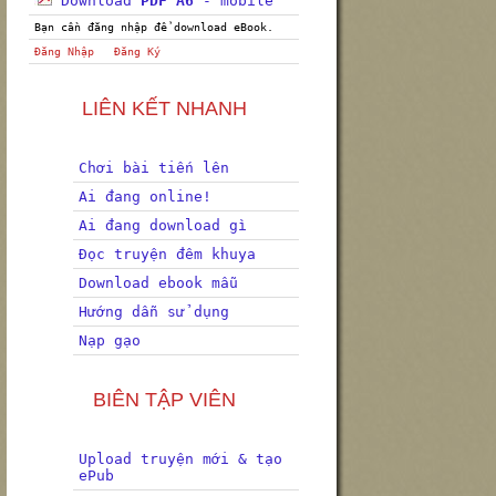
Download
PDF A6
- mobile
Bạn cần đăng nhập để download eBook.
Đăng Nhập
Đăng Ký
LIÊN KẾT NHANH
Chơi bài tiến lên
Ai đang online!
Ai đang download gì
Đọc truyện đêm khuya
Download ebook mẫu
Hướng dẫn sử dụng
Nạp gạo
BIÊN TẬP VIÊN
Upload truyện mới & tạo
ePub