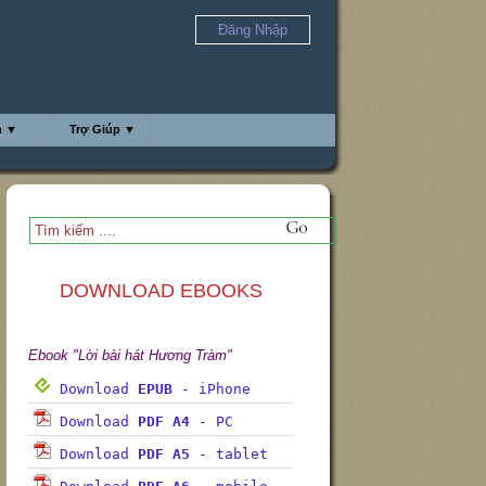
Đăng Nhập
h ▼
Trợ Giúp ▼
DOWNLOAD EBOOKS
Ebook "Lời bài hát Hương Tràm"
Download
EPUB
- iPhone
Download
PDF A4
- PC
Download
PDF A5
- tablet