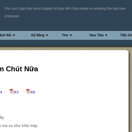
You can't start the next chapter of your life if you keep re-reading the last one
Unknown
ách Nói ▼
Kỹ Năng ▼
Thơ ▼
Sưu Tầm ▼
Tiện íc
m Chút Nữa
4
A5
A6
đầy
h mà xa như khói mây