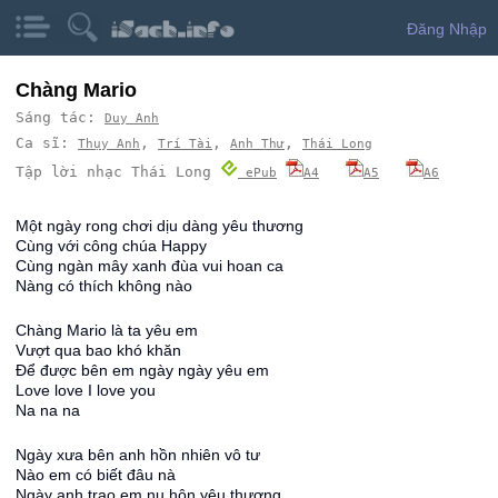
Đăng Nhập
Chàng Mario
Sáng tác:
Duy Anh
Ca sĩ:
,
,
,
Thụy Anh
Trí Tài
Anh Thư
Thái Long
Tập lời nhạc Thái Long
ePub
A4
A5
A6
Một ngày rong chơi dịu dàng yêu thương
Cùng với công chúa Happy
Cùng ngàn mây xanh đùa vui hoan ca
Nàng có thích không nào
Chàng Mario là ta yêu em
Vượt qua bao khó khăn
Để được bên em ngày ngày yêu em
Love love I love you
Na na na
Ngày xưa bên anh hồn nhiên vô tư
Nào em có biết đâu nà
Ngày anh trao em nụ hôn yêu thương