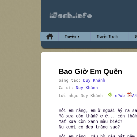
Truyện ▼
Truyện Tranh
S
Bao Giờ Em Quên
Sáng tác:
Duy Khánh
Ca sĩ:
Duy Khánh
Lời nhạc Duy Khánh:
ePub
A4
Hỏi em rằng, em ở ngoài ấy ra sa
Má xưa còn thắm? ơ ớ... còn thắm
Mắt xưa còn xanh màu biếc?
Nụ cười có đẹp trăng sao?
Hỏi em rằng, câu hò câu hát năm 