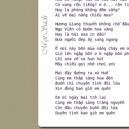
Có vang rộn tiếng? ơ ớ... rộn ti
Hay là phòng không đêm vắng?
Ai về mai nắng chiều mưa?
Hương Giang thuyền không chỗ đậu
Ngự Viên có bướm hoa vàng
Hay là hài xưa in dấu?
Đưa người đẹp ấy sang ngang
Ở nơi này bốn mùa nắng cháy em ơ
Gió lên ngập bốn ơ ớ ngập bốn ph
Lối xưa về xa hun hút
Mây chiều gọi nhớ chơi vơi
Mai đây đường ra xứ Huế
Cùng em thấp sáng hoa đèn
Buồn chi chuyện tình đôi lứa
Xin đừng bao giờ em quên
Em ơi ngày mai trở lại
Cùng em thấp sáng trăng nguyền
Còn đâu chuyện buồn đôi lứa
Duyên tình bao giờ em quên