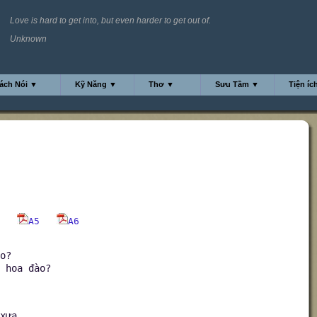
Love is hard to get into, but even harder to get out of.
Unknown
ách Nói ▼
Kỹ Năng ▼
Thơ ▼
Sưu Tầm ▼
Tiện íc
A5
A6
o?
 hoa đào?
xưa