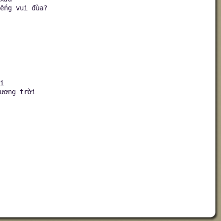
ếng vui đùa?
i
ương trời