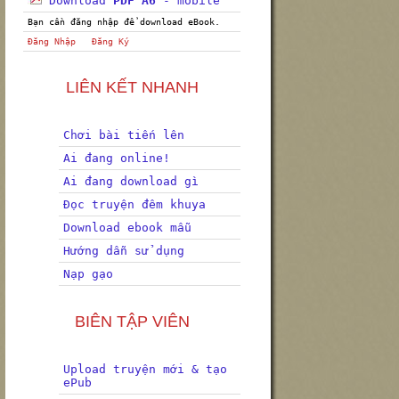
Download
PDF A6
- mobile
Bạn cần đăng nhập để download eBook.
Đăng Nhập
Đăng Ký
LIÊN KẾT NHANH
Chơi bài tiến lên
Ai đang online!
Ai đang download gì
Đọc truyện đêm khuya
Download ebook mẫu
Hướng dẫn sử dụng
Nạp gạo
BIÊN TẬP VIÊN
Upload truyện mới & tạo
ePub