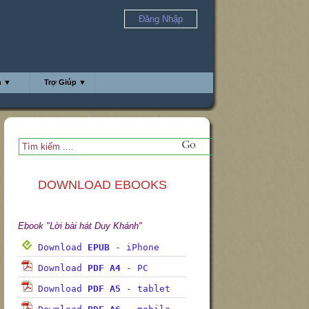
Đăng Nhập
h ▼
Trợ Giúp ▼
DOWNLOAD EBOOKS
Ebook "Lời bài hát Duy Khánh"
Download
EPUB
- iPhone
Download
PDF A4
- PC
Download
PDF A5
- tablet