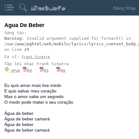
Đăng Nhập
Agua De Beber
Sáng tác:
Warning
: Invalid argument supplied for foreach() in
/var/www/pghtml/web/mobile/lyrics/lyrics_content_body.
on line
24
Ca sĩ:
Frank Sinatra
Tập lời nhạc Frank Sinatra
ePub
A4
A5
A6
Eu quis amar mais tive medo
E quis salvar meu coração
Mas o amor sabe um segredo
O medo pode matar o seu coração
Água de beber
Água de beber camará
Água de beber
Água de beber camará