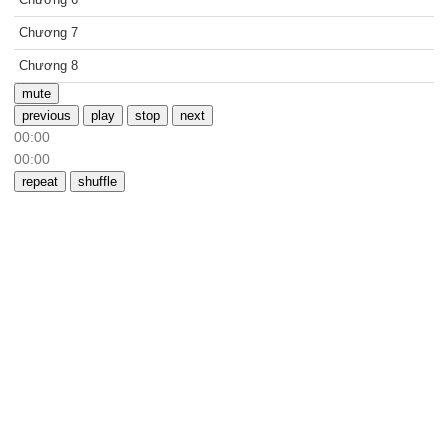
Chương 7
Chương 8
mute
previous
play
stop
next
00:00
00:00
repeat
shuffle