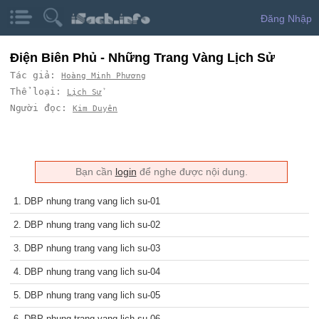
Đăng Nhập
Điện Biên Phủ - Những Trang Vàng Lịch Sử
Tác giả:
Hoàng Minh Phương
Thể loại:
Lịch Sử
Người đọc:
Kim Duyên
Bạn cần
login
để nghe được nội dung.
1. DBP nhung trang vang lich su-01
2. DBP nhung trang vang lich su-02
3. DBP nhung trang vang lich su-03
4. DBP nhung trang vang lich su-04
5. DBP nhung trang vang lich su-05
6. DBP nhung trang vang lich su-06