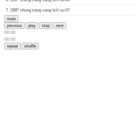
7. DBP nhung trang vang lich su-07
mute
previous
play
stop
next
00:00
00:00
repeat
shuffle