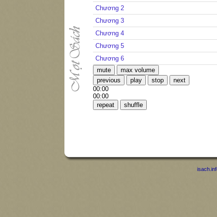
Chương 2
Chương 3
Chương 4
Chương 5
Chương 6
mute
max volume
previous
play
stop
next
00:00
00:00
repeat
shuffle
isach.in