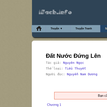
Truyện ▼
Truyện Tranh
S
Đất Nước Đứng Lên
Tác giả:
Nguyên Ngọc
Thể loại:
Tiểu Thuyết
Người đọc:
Nguyễn Nam Dương
Bạn c
Chương 1