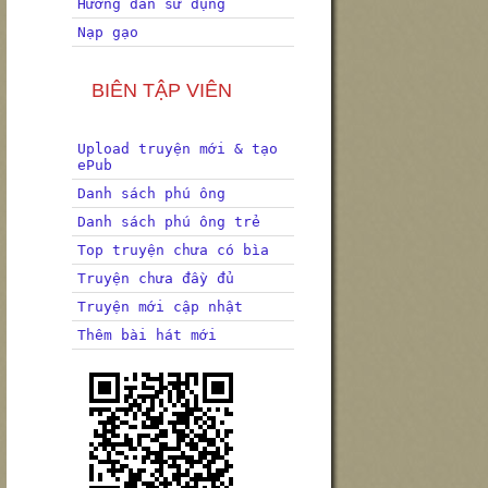
Hướng dẫn sử dụng
Nạp gạo
BIÊN TẬP VIÊN
Upload truyện mới & tạo
ePub
Danh sách phú ông
Danh sách phú ông trẻ
Top truyện chưa có bìa
Truyện chưa đầy đủ
Truyện mới cập nhật
Thêm bài hát mới