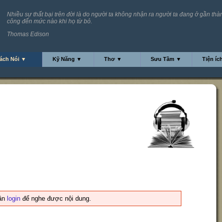
Nhiều sự thất bại trên đời là do người ta không nhận ra người ta đang ở gần thà
công đến mức nào khi họ từ bỏ.
Thomas Edison
ách Nói ▼
Kỹ Năng ▼
Thơ ▼
Sưu Tầm ▼
Tiện íc
ần
login
để nghe được nội dung.