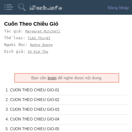
Đăng Nhập
Cuốn Theo Chiều Gió
Tác giả:
Margaret Mitchell
Thể loại:
Tiểu Thuyết
Người đọc:
Hướng Dương
Dịch giả:
Vũ Kim Thư
Bạn cần
login
để nghe được nội dung.
1. CUON THEO CHIEU GIO-01
2. CUON THEO CHIEU GIO-02
3. CUON THEO CHIEU GIO-03
4. CUON THEO CHIEU GIO-04
5. CUON THEO CHIEU GIO-05