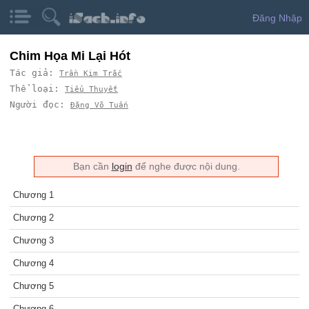
Đăng Nhập
Chim Họa Mi Lại Hót
Tác giả:
Trần Kim Trắc
Thể loại:
Tiểu Thuyết
Người đọc:
Đặng Võ Tuấn
Bạn cần
login
để nghe được nội dung.
Chương 1
Chương 2
Chương 3
Chương 4
Chương 5
Chương 6