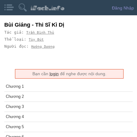
Đăng Nhập
Bùi Giáng - Thi Sĩ Kì Dị
Tác giả:
Trần Đình Thủ
Thể loại:
Tùy Bút
Người đọc:
Hướng Dương
Bạn cần
login
để nghe được nội dung.
Chương 1
Chương 2
Chương 3
Chương 4
Chương 5
Chương 6