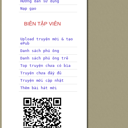
Hướng dẫn sử dụng
Nạp gạo
BIÊN TẬP VIÊN
Upload truyện mới & tạo
ePub
Danh sách phú ông
Danh sách phú ông trẻ
Top truyện chưa có bìa
Truyện chưa đầy đủ
Truyện mới cập nhật
Thêm bài hát mới