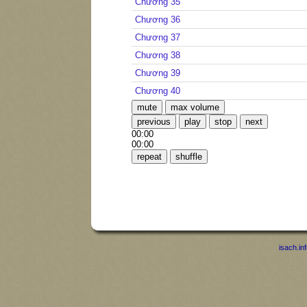
Chương 35
Chương 36
Chương 37
Chương 38
Chương 39
Chương 40
mute
max volume
previous
play
stop
next
00:00
00:00
repeat
shuffle
isach.in