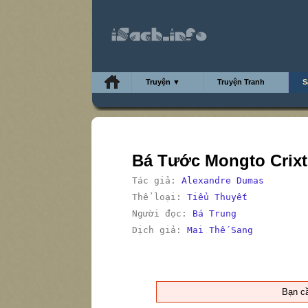
Truyện ▼
Truyện Tranh
S
Bá Tước Mongto Crix
Tác giả:
Alexandre Dumas
Thể loại:
Tiểu Thuyết
Người đọc:
Bá Trung
Dịch giả:
Mai Thế Sang
Bạn c