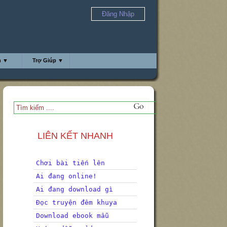
Đăng Nhập
h ▼
Trợ Giúp ▼
LIÊN KẾT NHANH
Chơi bài tiến lên
Ai đang online!
Ai đang download gì
Đọc truyện đêm khuya
Download ebook mẫu