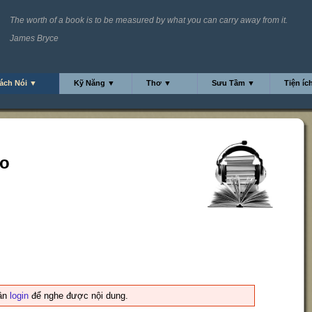
The worth of a book is to be measured by what you can carry away from it.
James Bryce
ách Nói ▼
Kỹ Năng ▼
Thơ ▼
Sưu Tầm ▼
Tiện íc
to
ần
login
để nghe được nội dung.