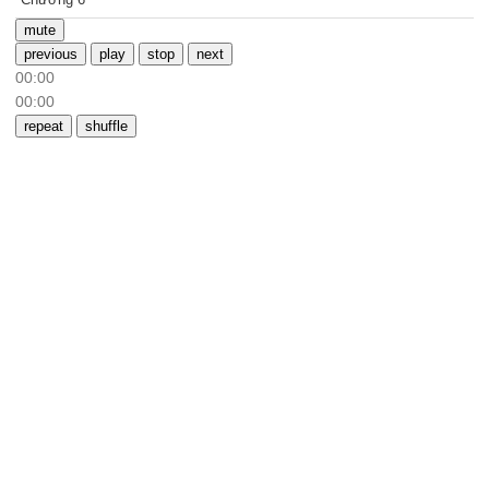
mute
previous
play
stop
next
00:00
00:00
repeat
shuffle