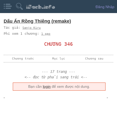
Đăng Nhập
Dấu Ấn Rồng Thiêng (remake)
Tác giả:
Sanjo Kiru
Phí xem 1 chương:
1 gạo
CHƯƠNG 346
Chương trước
Mục lục
Chương sau
--- 17 trang ---
<-- đọc từ phải sang trái <--
Bạn cần
login
để xem được nội dung.